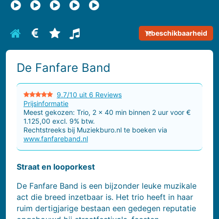
beschikbaarheid
Bekijk biografie van De Fanfare Band
Bekijk prijsinformatie van De Fanfare Band
Bekijk reviews van De Fanfare Band
Bekijk repertoire van De Fanfare Ban
De Fanfare Band
9.7/10 uit 6
Reviews
Prijsinformatie
Meest gekozen: Trio, 2 x 40 min binnen 2 uur voor €
1.125,00 excl. 9% btw.
Rechtstreeks bij Muziekburo.nl te boeken via
www.fanfareband.nl
Straat en looporkest
De Fanfare Band is een bijzonder leuke muzikale
act die breed inzetbaar is. Het trio heeft in haar
ruim dertigjarige bestaan een gedegen reputatie