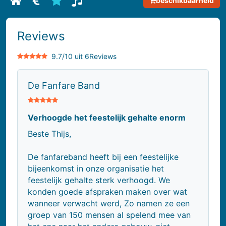
beschikbaarheid
Bekijk biografie van De Fanfare Band
Bekijk prijsinformatie van De Fanfare Band
Bekijk reviews van De Fanfare Band
Bekijk repertoire van De Fanfare Ban
Reviews
9.7/10 uit 6
Reviews
De Fanfare Band
Verhoogde het feestelijk gehalte enorm
Beste Thijs,
De fanfareband heeft bij een feestelijke
bijeenkomst in onze organisatie het
feestelijk gehalte sterk verhoogd. We
konden goede afspraken maken over wat
wanneer verwacht werd, Zo namen ze een
groep van 150 mensen al spelend mee van