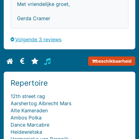
Met vriendelijke groet,
Gerda Cramer
Volgende 3 reviews
beschikbaarheid
Bekijk biografie van De Fanfare Band
Bekijk prijsinformatie van De Fanfare Band
Bekijk reviews van De Fanfare Band
Bekijk repertoire van De Fanfare Ban
Repertoire
12th street rag
Aarshertog Albrecht Mars
Alte Kameraden
Ambos Polka
Dance Marcabre
Heidewietska