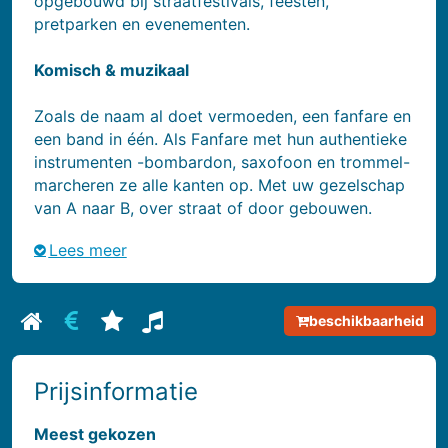
opgebouwd bij straatfestivals, feesten,
pretparken en evenementen.
Komisch & muzikaal
Zoals de naam al doet vermoeden, een fanfare en
een band in één. Als Fanfare met hun authentieke
instrumenten -bombardon, saxofoon en trommel-
marcheren ze alle kanten op. Met uw gezelschap
van A naar B, over straat of door gebouwen.
Lees meer
beschikbaarheid
Bekijk biografie van De Fanfare Band
Bekijk prijsinformatie van De Fanfare Band
Bekijk reviews van De Fanfare Band
Bekijk repertoire van De Fanfare Ban
Prijsinformatie
Meest gekozen