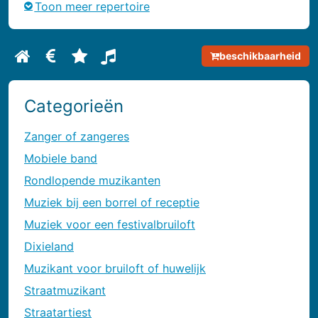
Toon meer repertoire
beschikbaarheid
Bekijk biografie van De Fanfare Band
Bekijk prijsinformatie van De Fanfare Band
Bekijk reviews van De Fanfare Band
Bekijk repertoire van De Fanfare Ban
Categorieën
zanger of zangeres
mobiele band
rondlopende muzikanten
muziek bij een borrel of receptie
muziek voor een festivalbruiloft
dixieland
muzikant voor bruiloft of huwelijk
straatmuzikant
straatartiest