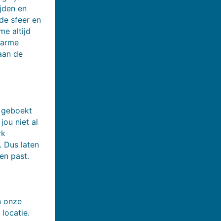
jden en
de sfeer en
e altijd
warme
 aan de
t geboekt
ou niet al
rk
 Dus laten
en past.
n onze
locatie.