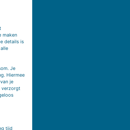
t
te maken
 details is
alle
som. Je
ing. Hiermee
van je
l verzorgt
geloos
g tijd