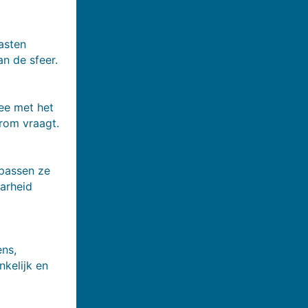
asten
an de sfeer.
ee met het
arom vraagt.
 passen ze
arheid
ens,
nkelijk en