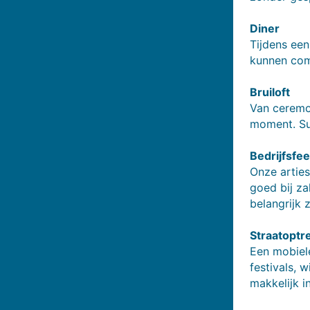
Diner
Tijdens een
kunnen comf
Bruiloft
Van ceremon
moment. Sub
Bedrijfsfe
Onze arties
goed bij za
belangrijk z
Straatoptr
Een mobiele
festivals, 
makkelijk i