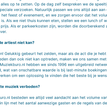
lles op te zetten. Op de dag zelf bespreken we de speelti
peciale verzoeken. Natuurlijk passen we ons altijd aan aan 
 het feest of evenement, en we zorgen ervoor dat het volum
s. Als we niet thuis kunnen eten, stellen we een lunch of 
 prijs. Als er parkeerkosten zijn, worden die doorberekend
ver.
e artiest niet kan?
! Gelukkig gebeurt het zelden, maar als de act die je heb
eden dan ook niet kan optreden, maken we ons samen met j
j Muziekburo.nl hebben we sinds 1996 een uitgebreid netwe
 wat van onschatbare waarde is bij last-minute boekingen.
rken om een oplossing te vinden die het beste bij je wens
te muziek verboden?
uro.nl besteden we altijd veel aandacht aan het volume va
in lijn met het aantal aanwezige gasten en de regels van de 