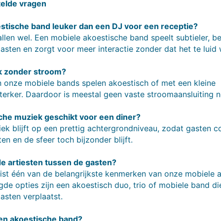
elde vragen
estische band leuker dan een DJ voor een receptie?
allen wel. Een mobiele akoestische band speelt subtieler, 
asten en zorgt voor meer interactie zonder dat het te luid 
k zonder stroom?
n onze mobiele bands spelen akoestisch of met een kleine
sterker. Daardoor is meestal geen vaste stroomaansluiting n
sche muziek geschikt voor een diner?
ek blijft op een prettig achtergrondniveau, zodat gasten 
en en de sfeer toch bijzonder blijft.
 artiesten tussen de gasten?
juist één van de belangrijkste kenmerken van onze mobiele a
de opties zijn een akoestisch duo, trio of mobiele band di
asten verplaatst.
en akoestische band?