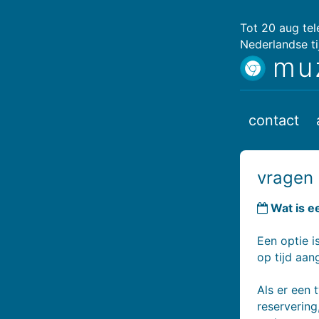
Tot 20 aug te
Nederlandse ti
mu
contact
vragen
Wat is e
Een optie i
op tijd aan
Als er een 
reserverin