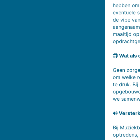
hebben om a
eventuele s
de vibe van
aangenaam i
maaltijd op
opdrachtge
Wat als d
Geen zorgen
om welke r
te druk. Bi
opgebouwd,
we samenwe
Versterk
Bij Muziekb
optredens, 