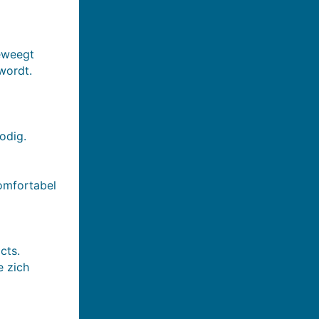
beweegt
wordt.
odig.
comfortabel
cts.
e zich