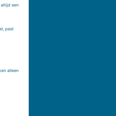
altijd een
el, past
en alleen