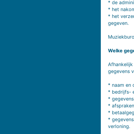
* de admini
* het nakom
* het verz
gegeven.
Muziekburo
Welke geg
Afhankelij
gegevens v
* naam en 
* bedrijfs-
* gegevens
* afspraken
* betaalge
* gegevens 
verloning.