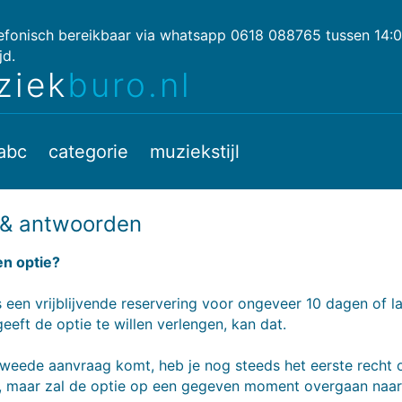
lefonisch bereikbaar via whatsapp 0618 088765 tussen 14:
jd.
ziek
buro.nl
abc
categorie
muziekstijl
 & antwoorden
en optie?
s een vrijblijvende reservering voor ongeveer 10 dagen of la
geeft de optie te willen verlengen, kan dat.
tweede aanvraag komt, heb je nog steeds het eerste recht 
g, maar zal de optie op een gegeven moment overgaan naa