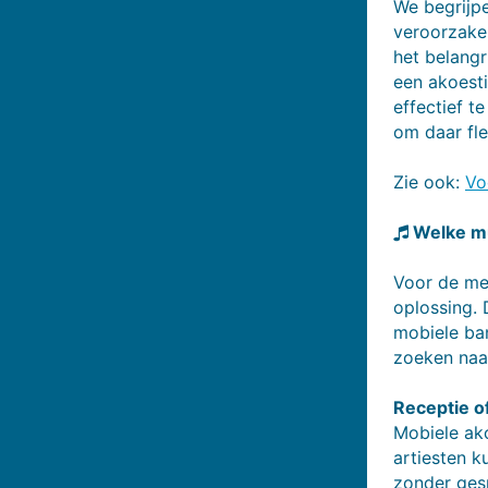
We begrijpe
veroorzaken
het belang
een akoest
effectief t
om daar fl
Zie ook:
Vo
Welke mu
Voor de me
oplossing. 
mobiele ban
zoeken naar
Receptie of
Mobiele ako
artiesten 
zonder ges