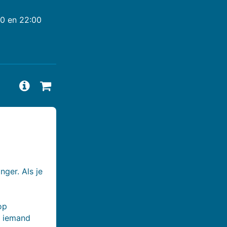
00 en 22:00
Vragen en antwoorden bekijken
Beschikbaarheid aanvragen
nger. Als je
op
r iemand