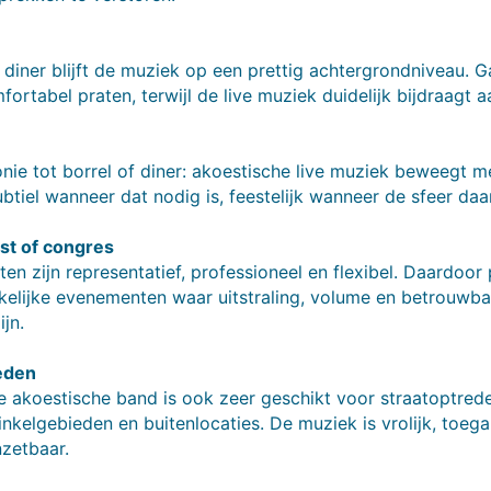
 diner blijft de muziek op een prettig achtergrondniveau. G
ortabel praten, terwijl de live muziek duidelijk bijdraagt a
ie tot borrel of diner: akoestische live muziek beweegt m
tiel wanneer dat nodig is, feestelijk wanneer de sfeer da
est of congres
ten zijn representatief, professioneel en flexibel. Daardoor
kelijke evenementen waar uitstraling, volume en betrouwba
ijn.
eden
 akoestische band is ook zeer geschikt voor straatoptred
winkelgebieden en buitenlocaties. De muziek is vrolijk, toega
nzetbaar.