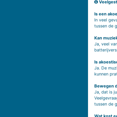
Veelgest
Is een ako
In veel gev
tussen de g
Kan muzie
Ja, veel va
batterijver
Is akoesti
Ja. De muzi
kunnen prat
Bewegen de
Ja, dat is 
Veelgevraag
tussen de g
Wat kost e