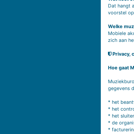
Dat hangt a
voorstel op
Welke muzi
Mobiele ako
zich aan he
Privacy, 
Hoe gaat M
Muziekburo
gegevens di
* het bean
* het contr
* het sluit
* de organi
* factureri