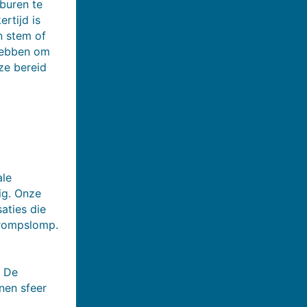
buren te
rtijd is
n stem of
 hebben om
 ze bereid
ale
ig. Onze
aties die
 rompslomp.
. De
nen sfeer