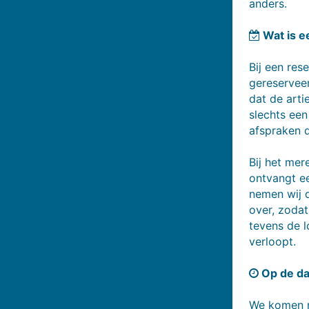
anders.
Wat is e
Bij een res
gereserveer
dat de arti
slechts een
afspraken d
Bij het me
ontvangt ee
nemen wij d
over, zodat
tevens de l
verloopt.
Op de da
We komen m