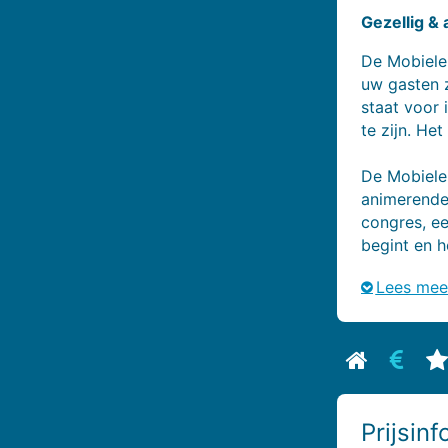
Gezellig & 
De Mobiele 
uw gasten zo
staat voor
te zijn. He
De Mobiele 
animerende 
congres, ee
begint en h
Lees mee
Bekijk biog
Bekijk
B
Prijsin