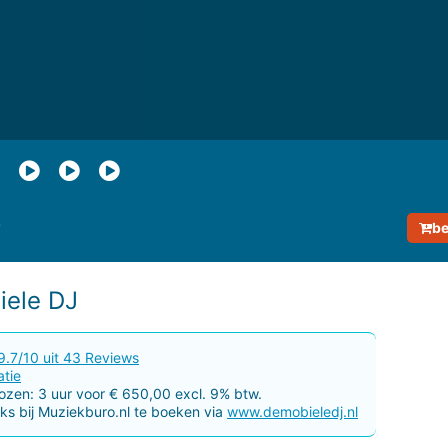
be
rafie van De Mobiele DJ
 prijsinformatie van De Mobiele DJ
ekijk reviews van De Mobiele DJ
iele DJ
9.7/10 uit 43
Reviews
atie
zen: 3 uur voor € 650,00 excl. 9% btw.
ks bij Muziekburo.nl te boeken via
www.demobieledj.nl