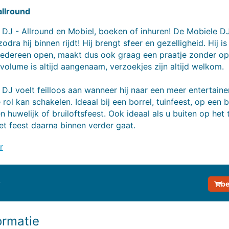
allround
DJ - Allround en Mobiel, boeken of inhuren! De Mobiele DJ
dra hij binnen rijdt! Hij brengt sfeer en gezelligheid. Hij is 
 iedereen open, maakt dus ook graag een praatje zonder op
t volume is altijd aangenaam, verzoekjes zijn altijd welkom.
DJ voelt feilloos aan wanneer hij naar een meer entertain
rol kan schakelen. Ideaal bij een borrel, tuinfeest, op een 
n huwelijk of bruiloftsfeest. Ook ideaal als u buiten op het 
et feest daarna binnen verder gaat.
r
be
rafie van De Mobiele DJ
 prijsinformatie van De Mobiele DJ
ekijk reviews van De Mobiele DJ
formatie