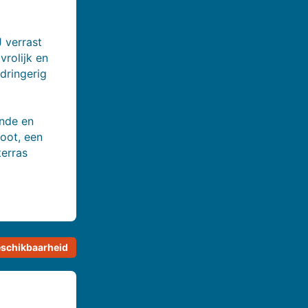
 verrast
vrolijk en
dringerig
ende en
boot, een
terras
schikbaarheid