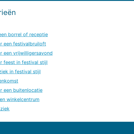
rieën
 een borrel of receptie
r een festivalbruiloft
or een vrijwilligersavond
 feest in festival stijl
ziek in festival stijl
jeenkomst
or een buitenlocatie
 een winkelcentrum
uziek