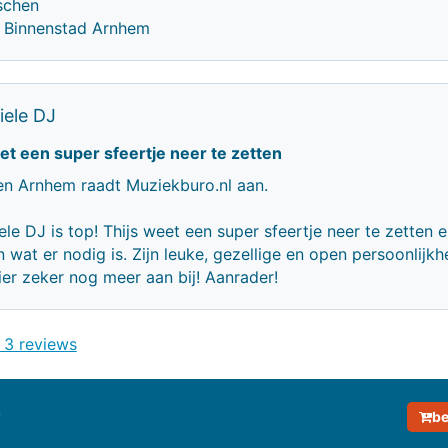
schen
m Binnenstad Arnhem
ele DJ
et een super sfeertje neer te zetten
n Arnhem raadt Muziekburo.nl aan.
le DJ is top! Thijs weet een super sfeertje neer te zetten e
 wat er nodig is. Zijn leuke, gezellige en open persoonlijkh
ier zeker nog meer aan bij! Aanrader!
 3 reviews
be
rafie van De Mobiele DJ
 prijsinformatie van De Mobiele DJ
ekijk reviews van De Mobiele DJ