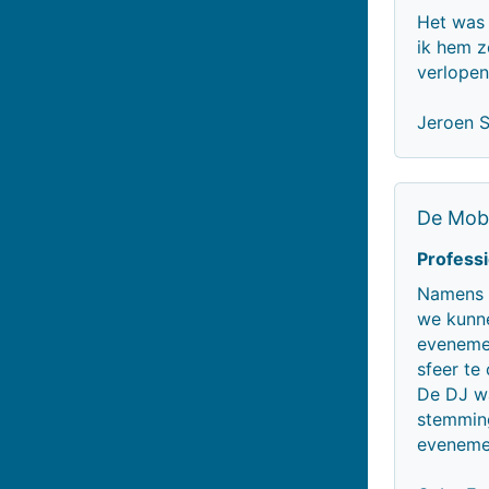
Het was 
ik hem z
verlopen
Jeroen S
De Mobi
Professi
Namens 
we kunne
eveneme
sfeer te
De DJ wa
stemming
evenemen