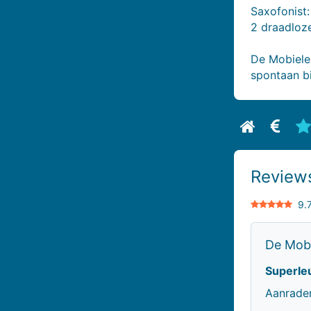
Saxofonist
2 draadloze
De Mobiele 
spontaan bi
Bekijk biog
Bekijk
B
Review
9.7
De Mobi
Superle
Aanrader