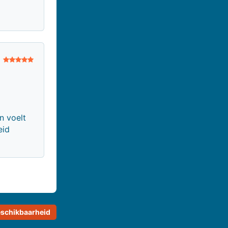
n voelt
eid
schikbaarheid