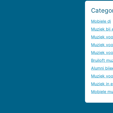
Catego
mobiele dj
muziek bij
muziek voo
muziek vo
muziek voor
bruiloft mu
alumni bi
muziek vo
muziek in
mobiele m