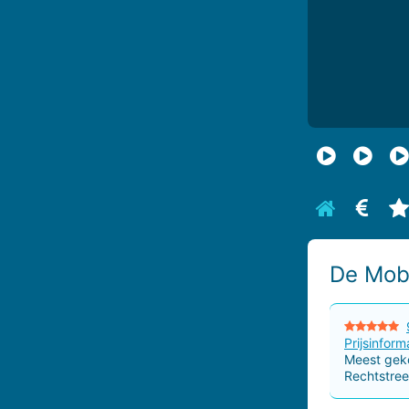
Bekijk biog
Bekijk
B
De Mob
Prijsinform
Meest geko
Rechtstree