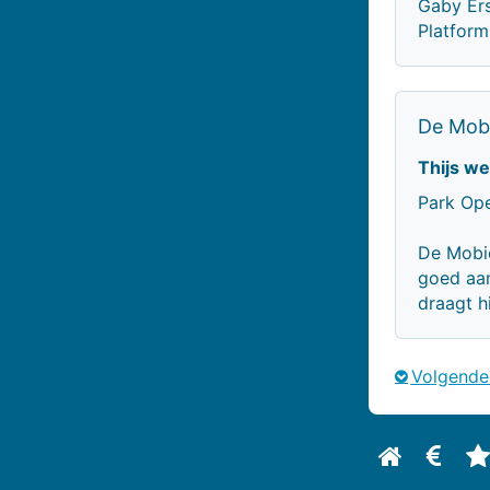
Gaby Er
Platfor
De Mobi
Thijs we
Park Ope
De Mobie
goed aan
draagt h
Volgende
Bekijk biog
Bekijk
B