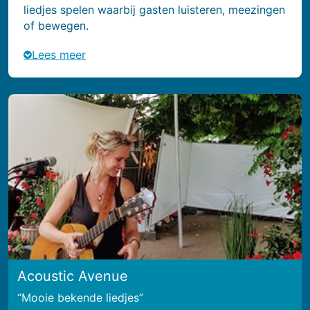
liedjes spelen waarbij gasten luisteren, meezingen
of bewegen.
Lees meer
Acoustic Avenue
Mooie bekende liedjes