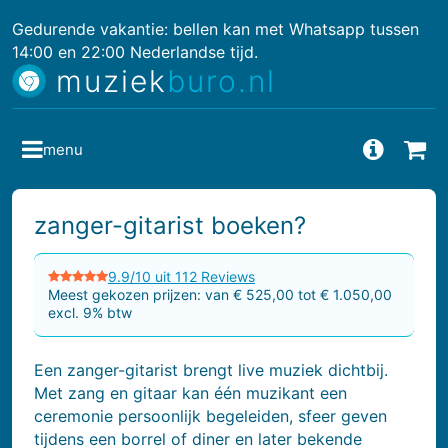
Gedurende vakantie: bellen kan met Whatsapp tussen
14:00 en 22:00 Nederlandse tijd.
muziek
buro.nl
menu
Vragen
Bes
zanger-gitarist boeken?
9.9/10 uit 112 Reviews
Meest gekozen prijzen: van € 525,00 tot € 1.050,00
excl. 9% btw
Een zanger-gitarist brengt live muziek dichtbij.
Met zang en gitaar kan één muzikant een
ceremonie persoonlijk begeleiden, sfeer geven
tijdens een borrel of diner en later bekende