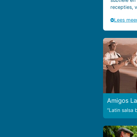
recepties, 
Lees mee
Amigos La
Latin salsa