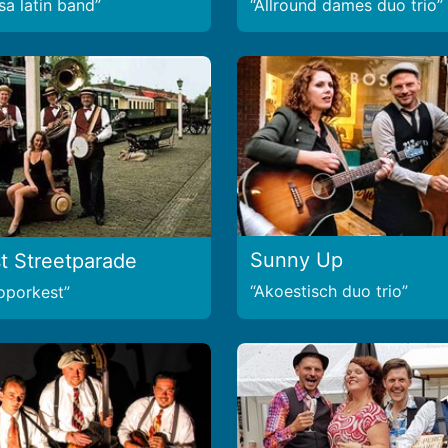
sa latin band
Allround dames duo trio
Sunny Up
t Streetparade
Akoestisch duo trio
ooporkest