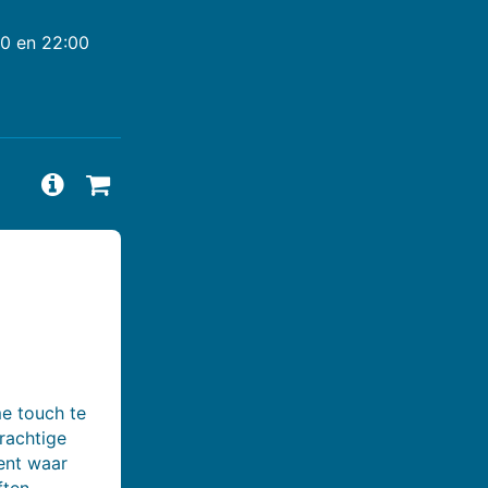
00 en 22:00
Vragen en antwoorden bekijken
Beschikbaarheid aanvragen
e touch te
rachtige
ent waar
ften,