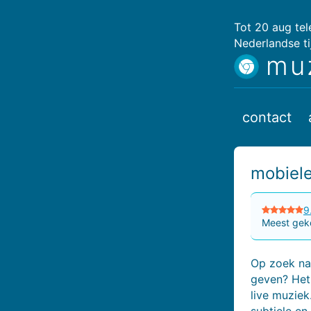
Tot 20 aug te
Nederlandse ti
mu
contact
mobiel
9
Meest geko
Op zoek na
geven? Het
live muzie
subtiele en