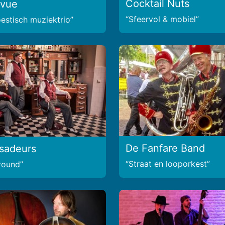
Cocktail Nuts
evue
Sfeervol & mobiel
estisch muziektrio
De Fanfare Band
sadeurs
Straat en looporkest
lround