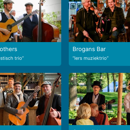
rothers
Brogans Bar
tisch trio
Iers muziektrio