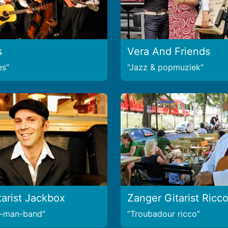
s
Vera And Friends
es
Jazz & popmuziek
tarist Jackbox
Zanger Gitarist Ricc
e-man-band
Troubadour ricco