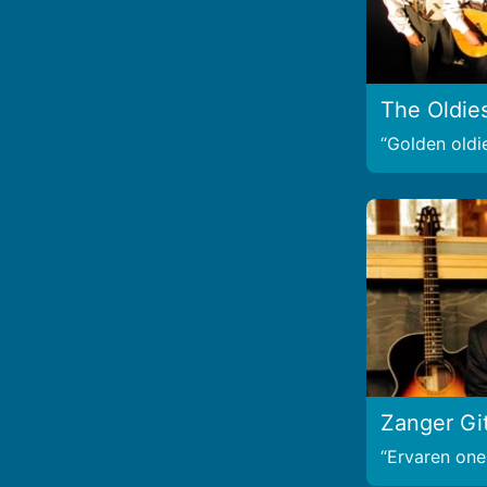
The Oldie
Golden oldi
Zanger Gi
Ervaren on