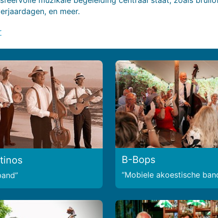
verjaardagen, en meer.
r
B-Bops
tinos
Mobiele akoestische ban
 band