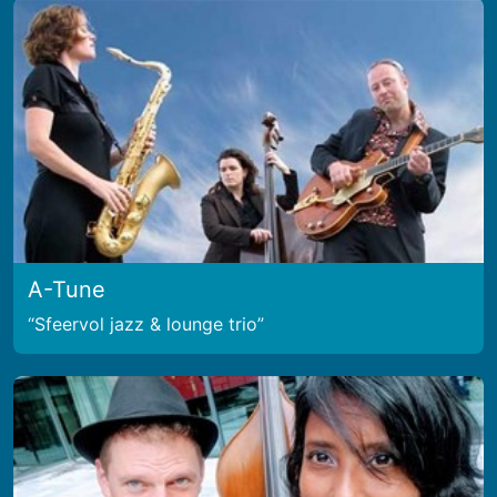
A-Tune
Sfeervol jazz & lounge trio