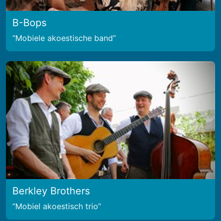
B-Bops
Mobiele akoestische band
Berkley Brothers
Mobiel akoestisch trio