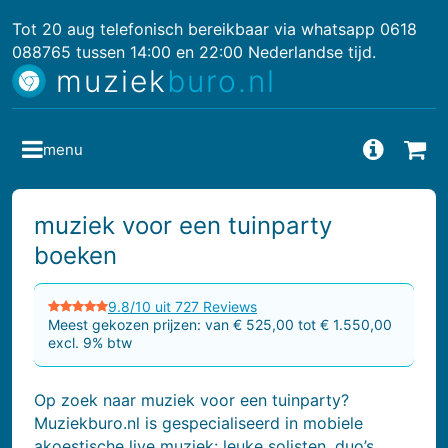
Tot 20 aug telefonisch bereikbaar via whatsapp 0618
088765 tussen 14:00 en 22:00 Nederlandse tijd.
muziek
buro.nl
menu
Vragen
Bes
muziek voor een tuinparty
boeken
9.8/10 uit 727 Reviews
Meest gekozen prijzen: van € 525,00 tot € 1.550,00
excl. 9% btw
Op zoek naar muziek voor een tuinparty?
Muziekburo.nl is gespecialiseerd in mobiele
akoestische live muziek: leuke solisten, duo’s,