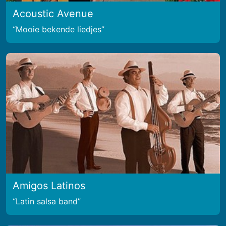
Acoustic Avenue
Mooie bekende liedjes
Amigos Latinos
Latin salsa band