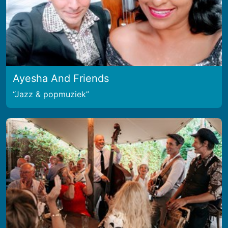
Ayesha And Friends
Jazz & popmuziek