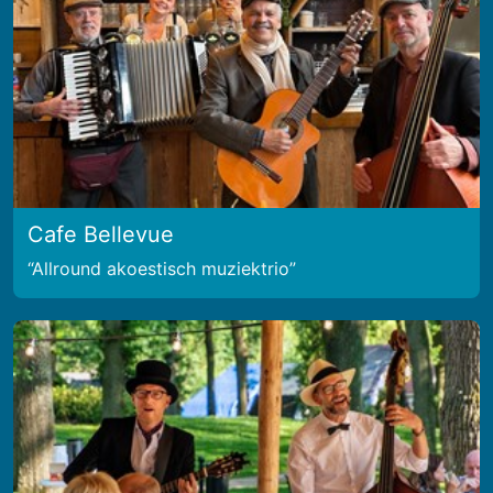
Cafe Bellevue
Allround akoestisch muziektrio