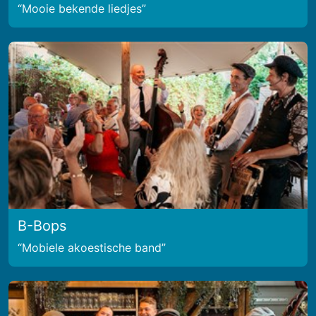
Mooie bekende liedjes
B-Bops
Mobiele akoestische band