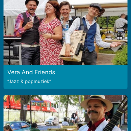
Vera And Friends
Jazz & popmuziek