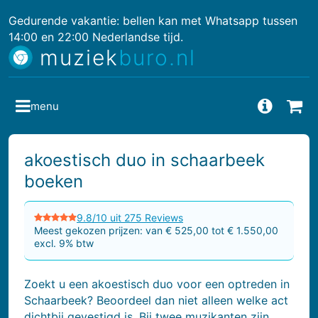
Gedurende vakantie: bellen kan met Whatsapp tussen
14:00 en 22:00 Nederlandse tijd.
muziek
buro.nl
menu
Vragen
Bes
akoestisch duo in schaarbeek
boeken
9.8/10 uit 275 Reviews
Meest gekozen prijzen: van € 525,00 tot € 1.550,00
excl. 9% btw
Zoekt u een akoestisch duo voor een optreden in
Schaarbeek? Beoordeel dan niet alleen welke act
dichtbij gevestigd is. Bij twee muzikanten zijn