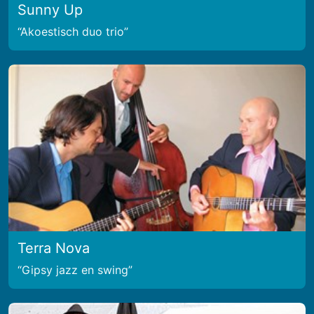
Sunny Up
Akoestisch duo trio
Terra Nova
Gipsy jazz en swing