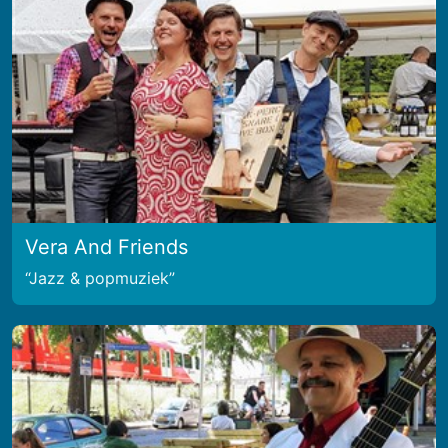
Vera And Friends
Jazz & popmuziek