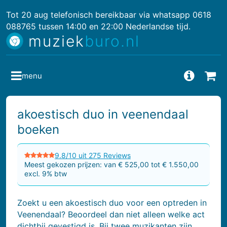
Tot 20 aug telefonisch bereikbaar via whatsapp 0618
088765 tussen 14:00 en 22:00 Nederlandse tijd.
muziek
buro.nl
menu
Vragen
Bes
akoestisch duo in veenendaal
boeken
9.8/10 uit 275 Reviews
Meest gekozen prijzen: van € 525,00 tot € 1.550,00
excl. 9% btw
Zoekt u een akoestisch duo voor een optreden in
Veenendaal? Beoordeel dan niet alleen welke act
dichtbij gevestigd is. Bij twee muzikanten zijn