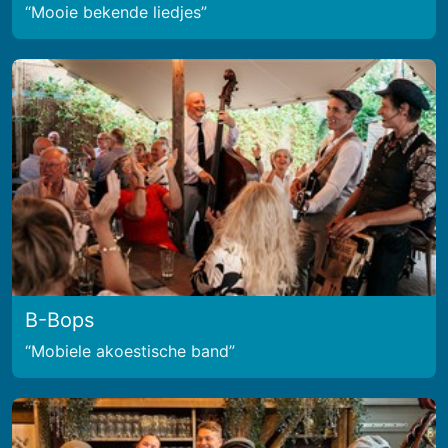
Mooie bekende liedjes
B-Bops
Mobiele akoestische band