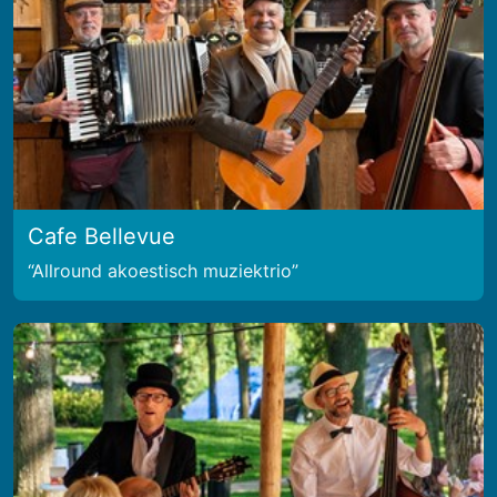
Cafe Bellevue
Allround akoestisch muziektrio