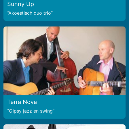
Sunny Up
Akoestisch duo trio
Terra Nova
Gipsy jazz en swing