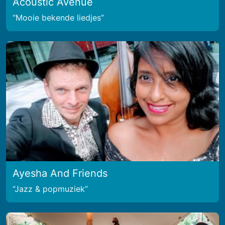
Acoustic Avenue
Mooie bekende liedjes
Ayesha And Friends
Jazz & popmuziek