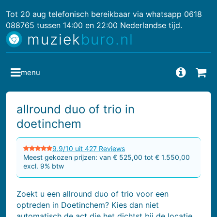
Tot 20 aug telefonisch bereikbaar via whatsapp 0618
088765 tussen 14:00 en 22:00 Nederlandse tijd.
muziek
buro.nl
menu
Vragen
Bes
allround duo of trio in
doetinchem
9.9/10 uit 427 Reviews
Meest gekozen prijzen: van € 525,00 tot € 1.550,00
excl. 9% btw
Zoekt u een allround duo of trio voor een
optreden in Doetinchem? Kies dan niet
automatisch de act die het dichtst bij de locatie