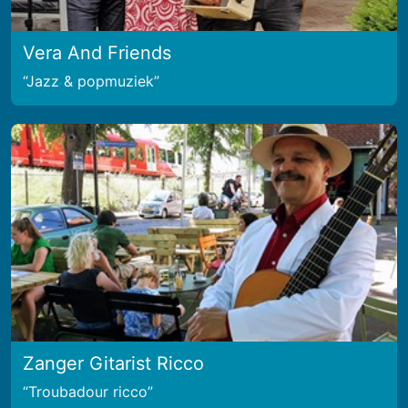
Vera And Friends
Jazz & popmuziek
Zanger Gitarist Ricco
Troubadour ricco