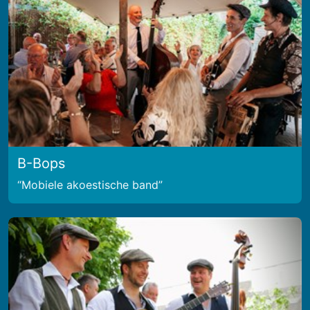
B-Bops
Mobiele akoestische band