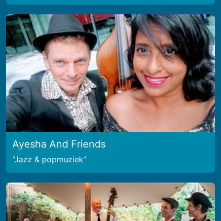
Ayesha And Friends
Jazz & popmuziek