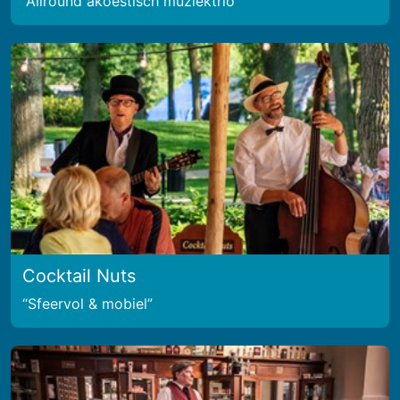
Allround akoestisch muziektrio
Cocktail Nuts
Sfeervol & mobiel