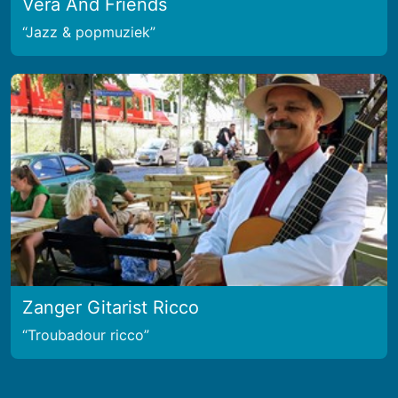
Vera And Friends
Jazz & popmuziek
Zanger Gitarist Ricco
Troubadour ricco