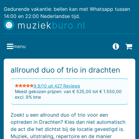
Gedurende vakantie: bellen kan met Whatsapp tussen
14:00 en 22:00 Nederlandse tijd.
muziek
buro.nl
menu
Vragen
Bes
allround duo of trio in drachten
9.9/10 uit 427 Reviews
Meest gekozen prijzen: van € 525,00 tot € 1.550,00
excl. 9% btw
Zoekt u een allround duo of trio voor een
optreden in Drachten? Kies dan niet automatisch
de act die het dichtst bij de locatie gevestigd is.
Muziek, uitstraling, repertoire en de manier