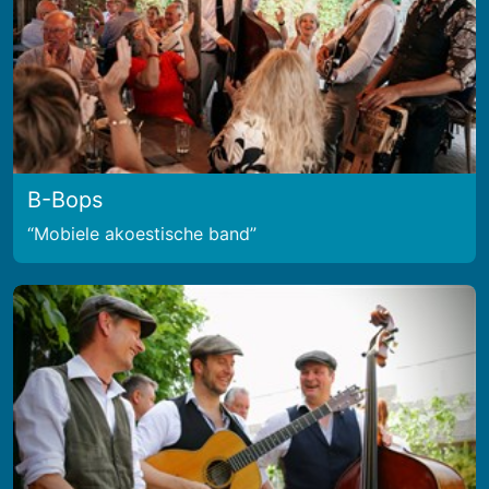
B-Bops
Mobiele akoestische band