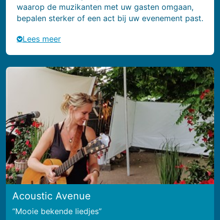
waarop de muzikanten met uw gasten omgaan,
bepalen sterker of een act bij uw evenement past.
Lees meer
Acoustic Avenue
Mooie bekende liedjes