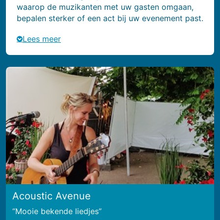
waarop de muzikanten met uw gasten omgaan,
bepalen sterker of een act bij uw evenement past.
Lees meer
Acoustic Avenue
Mooie bekende liedjes