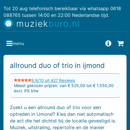
Tot 20 aug telefonisch bereikbaar via whatsapp 0618
088765 tussen 14:00 en 22:00 Nederlandse tijd.
muziek
buro.nl
menu
Vragen
Bes
allround duo of trio in ijmond
9.9/10 uit 427 Reviews
Meest gekozen prijzen: van € 525,00 tot € 1.550,00
excl. 9% btw
Zoekt u een allround duo of trio voor een
optreden in IJmond? Kies dan niet automatisch
de act die het dichtst bij de locatie gevestigd is.
Muziek, uitstraling, repertoire en de manier