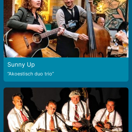
Sunny Up
Akoestisch duo trio