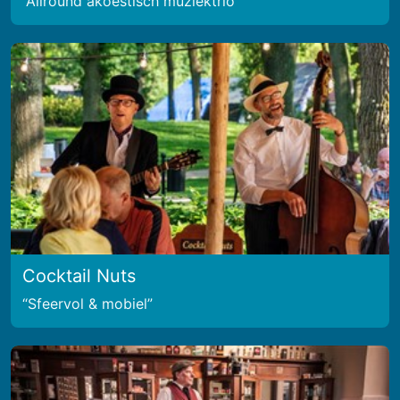
Allround akoestisch muziektrio
Cocktail Nuts
Sfeervol & mobiel