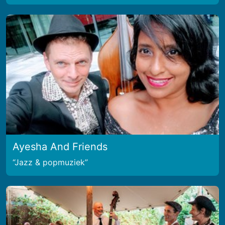
Ayesha And Friends
Jazz & popmuziek