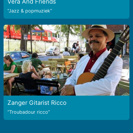
Vera And Friends
Jazz & popmuziek
Zanger Gitarist Ricco
Troubadour ricco