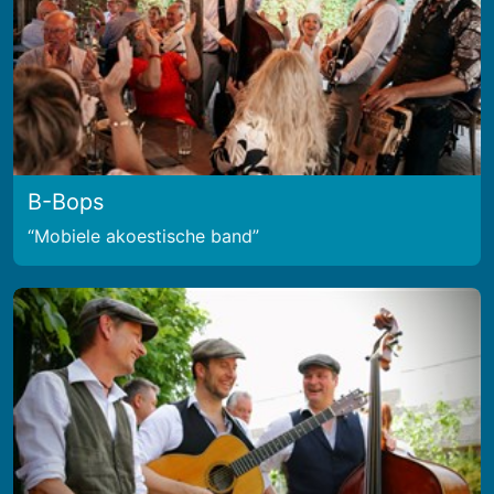
B-Bops
Mobiele akoestische band