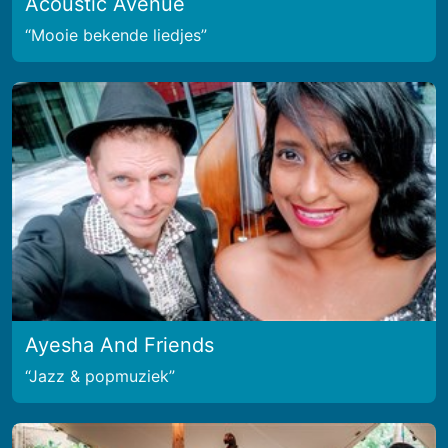
Acoustic Avenue
Mooie bekende liedjes
Ayesha And Friends
Jazz & popmuziek