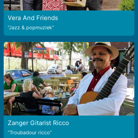
Vera And Friends
Jazz & popmuziek
Zanger Gitarist Ricco
Troubadour ricco