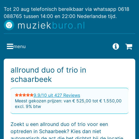
Tot 20 aug telefonisch bereikbaar via whatsapp 0618
088765 tussen 14:00 en 22:00 Nederlandse tijd.
muziek
buro.nl
menu
Vragen
Bes
allround duo of trio in
schaarbeek
9.9/10 uit 427 Reviews
Meest gekozen prijzen: van € 525,00 tot € 1.550,00
excl. 9% btw
Zoekt u een allround duo of trio voor een
optreden in Schaarbeek? Kies dan niet
automatisch de act die het dichtst bij de locatie