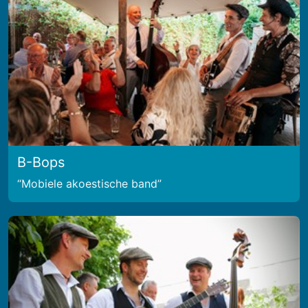
B-Bops
Mobiele akoestische band