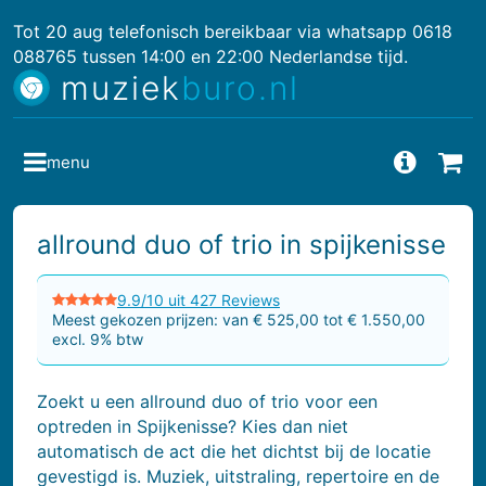
Tot 20 aug telefonisch bereikbaar via whatsapp 0618
088765 tussen 14:00 en 22:00 Nederlandse tijd.
muziek
buro.nl
menu
Vragen
Bes
allround duo of trio in spijkenisse
9.9/10 uit 427 Reviews
Meest gekozen prijzen: van € 525,00 tot € 1.550,00
excl. 9% btw
Zoekt u een allround duo of trio voor een
optreden in Spijkenisse? Kies dan niet
automatisch de act die het dichtst bij de locatie
gevestigd is. Muziek, uitstraling, repertoire en de