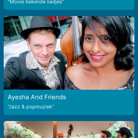
Mooie bekende liedjes
Ayesha And Friends
Jazz & popmuziek