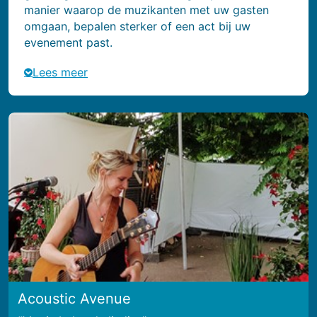
manier waarop de muzikanten met uw gasten
omgaan, bepalen sterker of een act bij uw
evenement past.
Lees meer
Acoustic Avenue