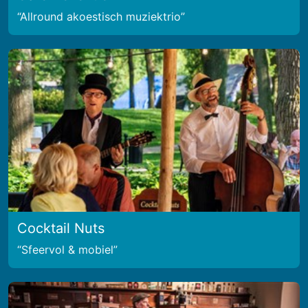
Allround akoestisch muziektrio
Cocktail Nuts
Sfeervol & mobiel