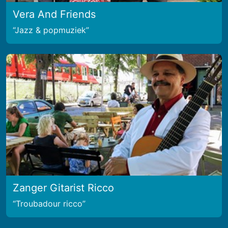
Vera And Friends
Jazz & popmuziek
Zanger Gitarist Ricco
Troubadour ricco