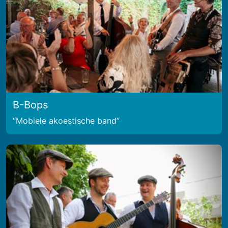
B-Bops
Mobiele akoestische band