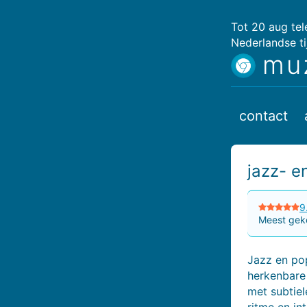
Tot 20 aug te
Nederlandse ti
mu
contact
jazz- 
9
Meest geko
Jazz en pop
herkenbare
met subtiel
ritme en in