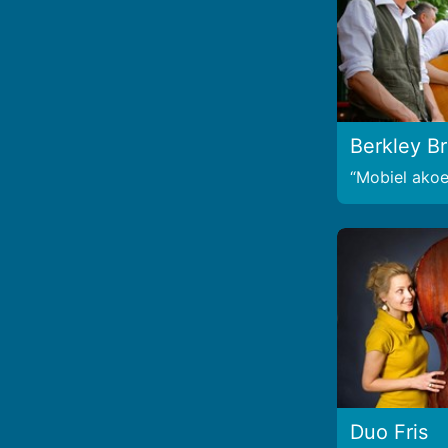
Berkley B
Mobiel akoes
Duo Fris