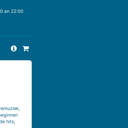
00 en 22:00
Vragen en antwoorden bekijken
Beschikbaarheid aanvragen
ivemuziek,
beginnen
e hits,