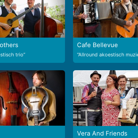
rothers
Cafe Bellevue
tisch trio
Allround akoestisch muzi
Vera And Friends