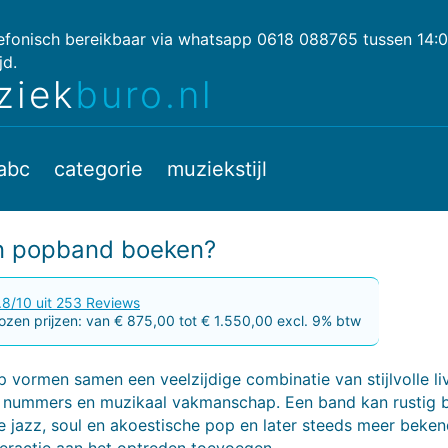
lefonisch bereikbaar via whatsapp 0618 088765 tussen 14:
jd.
ziek
buro.nl
abc
categorie
muziekstijl
en popband boeken?
.8/10 uit 253 Reviews
zen prijzen: van € 875,00 tot € 1.550,00 excl. 9% btw
 vormen samen een veelzijdige combinatie van stijlvolle l
 nummers en muzikaal vakmanschap. Een band kan rustig 
e jazz, soul en akoestische pop en later steeds meer bekend
teractie aan het optreden toevoegen.