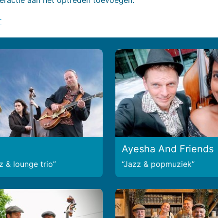
r
Ayesha And Friends
z & lounge trio
Jazz & popmuziek