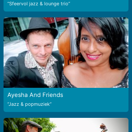
Sfeervol jazz & lounge trio
Ayesha And Friends
Jazz & popmuziek