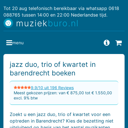
Tot 20 aug telefonisch bereikbaar via whatsapp 0618
088765 tussen 14:00 en 22:00 Nederlandse tijd.
muziek
buro.nl
menu
Vragen
Bes
jazz duo, trio of kwartet in
barendrecht boeken
9.9/10 uit 196 Reviews
Meest gekozen prijzen: van € 875,00 tot € 1.550,00
excl. 9% btw
Zoekt u een jazz duo, trio of kwartet voor een
optreden in Barendrecht? Kies de bezetting niet
uitsluitend op basis van het aantal muzikanten.