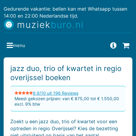
Gedurende vakantie: bellen kan met Whatsapp tussen
14:00 en 22:00 Nederlandse tijd.
muziek
buro.nl
menu
Vragen
Bes
jazz duo, trio of kwartet in regio
overijssel boeken
9.9/10 uit 196 Reviews
Meest gekozen prijzen: van € 875,00 tot € 1.550,00
excl. 9% btw
Zoekt u een jazz duo, trio of kwartet voor een
optreden in regio Overijssel? Kies de bezetting
niet uitsluitend op basis van het aantal