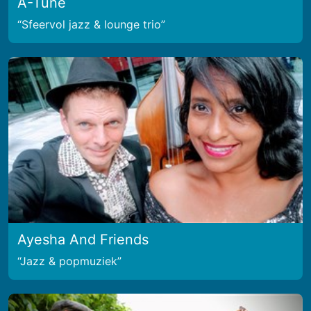
A-Tune
Sfeervol jazz & lounge trio
Ayesha And Friends
Jazz & popmuziek