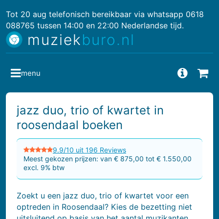
Tot 20 aug telefonisch bereikbaar via whatsapp 0618
088765 tussen 14:00 en 22:00 Nederlandse tijd.
muziek
buro.nl
menu
Vragen
Bes
jazz duo, trio of kwartet in
roosendaal boeken
9.9/10 uit 196 Reviews
Meest gekozen prijzen: van € 875,00 tot € 1.550,00
excl. 9% btw
Zoekt u een jazz duo, trio of kwartet voor een
optreden in Roosendaal? Kies de bezetting niet
uitsluitend op basis van het aantal muzikanten.