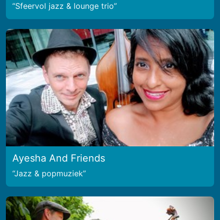
Sfeervol jazz & lounge trio
Ayesha And Friends
Jazz & popmuziek