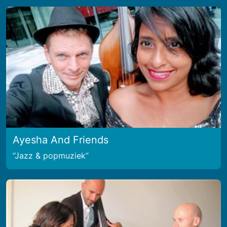
Ayesha And Friends
Jazz & popmuziek