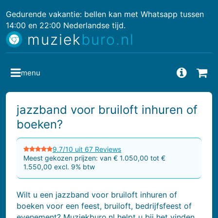
Gedurende vakantie: bellen kan met Whatsapp tussen
14:00 en 22:00 Nederlandse tijd.
muziek
buro.nl
menu
Vragen
Bes
jazzband voor bruiloft inhuren of
boeken?
9.7/10 uit 67 Reviews
Meest gekozen prijzen: van € 1.050,00 tot €
1.550,00 excl. 9% btw
Wilt u een jazzband voor bruiloft inhuren of
boeken voor een feest, bruiloft, bedrijfsfeest of
evenement? Muziekburo.nl helpt u bij het vinden