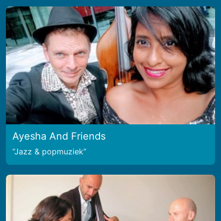
Ayesha And Friends
Jazz & popmuziek