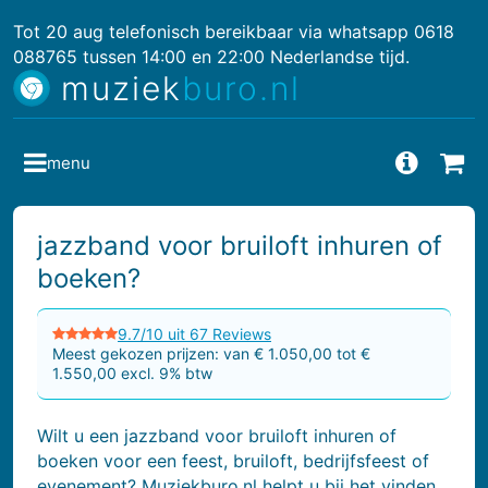
Tot 20 aug telefonisch bereikbaar via whatsapp 0618
088765 tussen 14:00 en 22:00 Nederlandse tijd.
muziek
buro.nl
menu
Vragen
Bes
jazzband voor bruiloft inhuren of
boeken?
9.7/10 uit 67 Reviews
Meest gekozen prijzen: van € 1.050,00 tot €
1.550,00 excl. 9% btw
Wilt u een jazzband voor bruiloft inhuren of
boeken voor een feest, bruiloft, bedrijfsfeest of
evenement? Muziekburo.nl helpt u bij het vinden