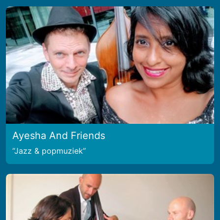
Ayesha And Friends
Jazz & popmuziek