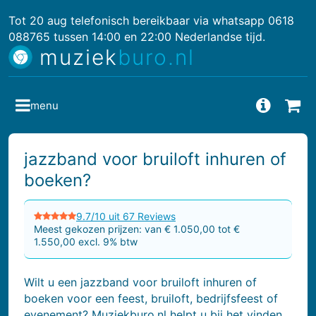
Tot 20 aug telefonisch bereikbaar via whatsapp 0618
088765 tussen 14:00 en 22:00 Nederlandse tijd.
muziek
buro.nl
menu
Vragen
Bes
jazzband voor bruiloft inhuren of
boeken?
9.7/10 uit 67 Reviews
Meest gekozen prijzen: van € 1.050,00 tot €
1.550,00 excl. 9% btw
Wilt u een jazzband voor bruiloft inhuren of
boeken voor een feest, bruiloft, bedrijfsfeest of
evenement? Muziekburo.nl helpt u bij het vinden