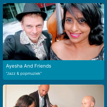
Ayesha And Friends
Jazz & popmuziek