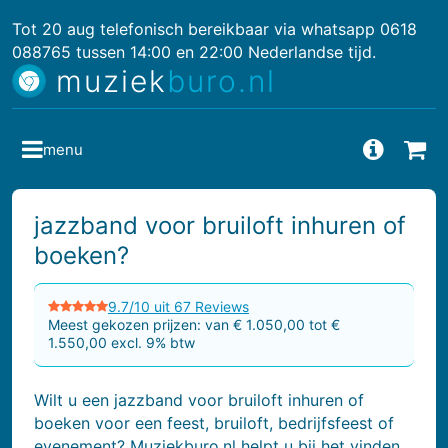
Tot 20 aug telefonisch bereikbaar via whatsapp 0618
088765 tussen 14:00 en 22:00 Nederlandse tijd.
muziek
buro.nl
menu
Vragen
Bes
jazzband voor bruiloft inhuren of
boeken?
9.7/10 uit 67 Reviews
Meest gekozen prijzen: van € 1.050,00 tot €
1.550,00 excl. 9% btw
Wilt u een jazzband voor bruiloft inhuren of
boeken voor een feest, bruiloft, bedrijfsfeest of
evenement? Muziekburo.nl helpt u bij het vinden