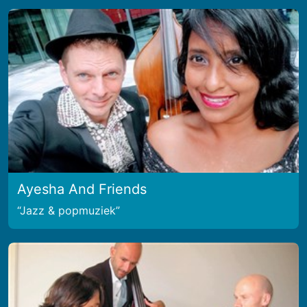
Ayesha And Friends
Jazz & popmuziek