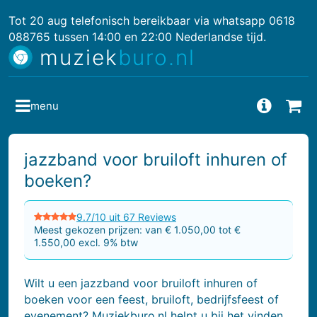
Tot 20 aug telefonisch bereikbaar via whatsapp 0618
088765 tussen 14:00 en 22:00 Nederlandse tijd.
muziek
buro.nl
menu
Vragen
Bes
jazzband voor bruiloft inhuren of
boeken?
9.7/10 uit 67 Reviews
Meest gekozen prijzen: van € 1.050,00 tot €
1.550,00 excl. 9% btw
Wilt u een jazzband voor bruiloft inhuren of
boeken voor een feest, bruiloft, bedrijfsfeest of
evenement? Muziekburo.nl helpt u bij het vinden