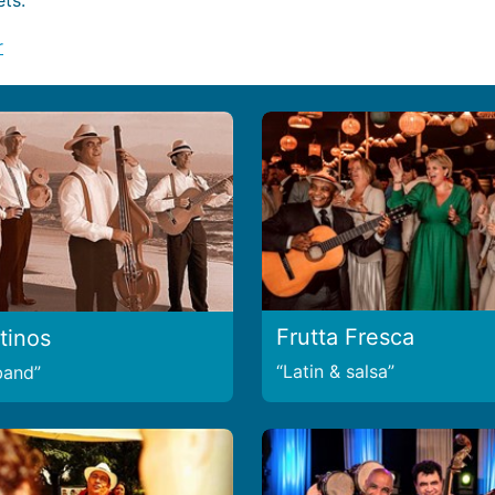
r
Frutta Fresca
tinos
Latin & salsa
 band