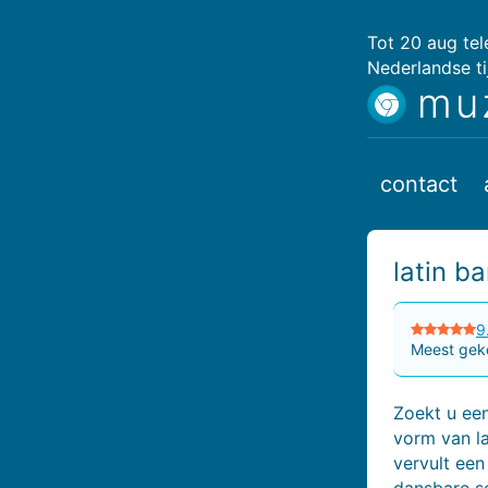
Tot 20 aug te
Nederlandse ti
mu
contact
latin b
9
Meest geko
Zoekt u een
vorm van la
vervult een
dansbare se