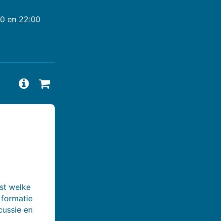
00 en 22:00
Vragen en antwoorden bekijken
Beschikbaarheid aanvragen
st welke
 formatie
cussie en