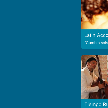
Latin Acco
Cumbia salsa
Tiempo R