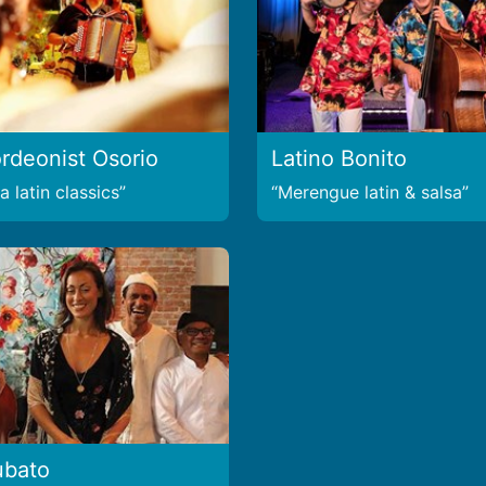
rdeonist Osorio
Latino Bonito
 latin classics
Merengue latin & salsa
ubato