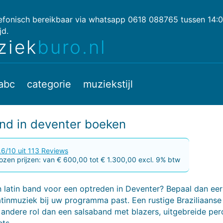
lefonisch bereikbaar via whatsapp 0618 088765 tussen 14:
jd.
ziek
buro.nl
abc
categorie
muziekstijl
and in deventer boeken
.6/10 uit 113 Reviews
zen prijzen: van € 600,00 tot € 1.300,00 excl. 9% btw
 latin band voor een optreden in Deventer? Bepaal dan eer
tinmuziek bij uw programma past. Een rustige Braziliaanse
 andere rol dan een salsaband met blazers, uitgebreide per
ts.