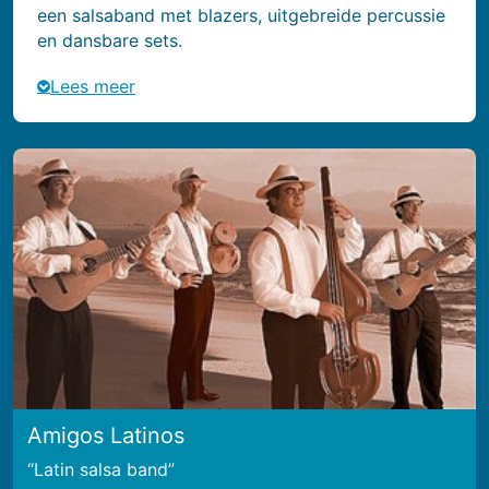
een salsaband met blazers, uitgebreide percussie
en dansbare sets.
Lees meer
Amigos Latinos
Latin salsa band