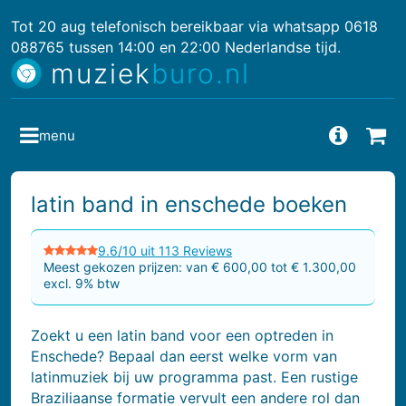
Tot 20 aug telefonisch bereikbaar via whatsapp 0618
088765 tussen 14:00 en 22:00 Nederlandse tijd.
muziek
buro.nl
menu
Vragen
Bes
latin band in enschede boeken
9.6/10 uit 113 Reviews
Meest gekozen prijzen: van € 600,00 tot € 1.300,00
excl. 9% btw
Zoekt u een latin band voor een optreden in
Enschede? Bepaal dan eerst welke vorm van
latinmuziek bij uw programma past. Een rustige
Braziliaanse formatie vervult een andere rol dan