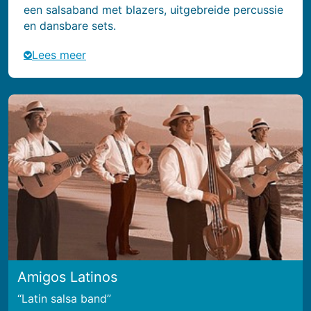
een salsaband met blazers, uitgebreide percussie
en dansbare sets.
Lees meer
Amigos Latinos
Latin salsa band