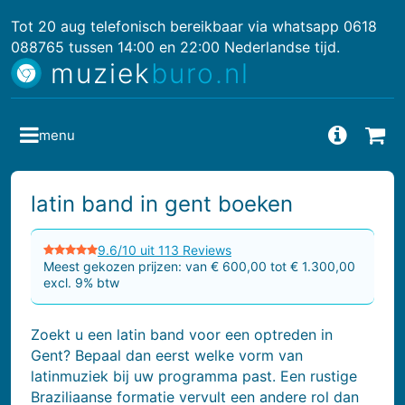
Tot 20 aug telefonisch bereikbaar via whatsapp 0618
088765 tussen 14:00 en 22:00 Nederlandse tijd.
muziek
buro.nl
menu
Vragen
Bes
latin band in gent boeken
9.6/10 uit 113 Reviews
Meest gekozen prijzen: van € 600,00 tot € 1.300,00
excl. 9% btw
Zoekt u een latin band voor een optreden in
Gent? Bepaal dan eerst welke vorm van
latinmuziek bij uw programma past. Een rustige
Braziliaanse formatie vervult een andere rol dan