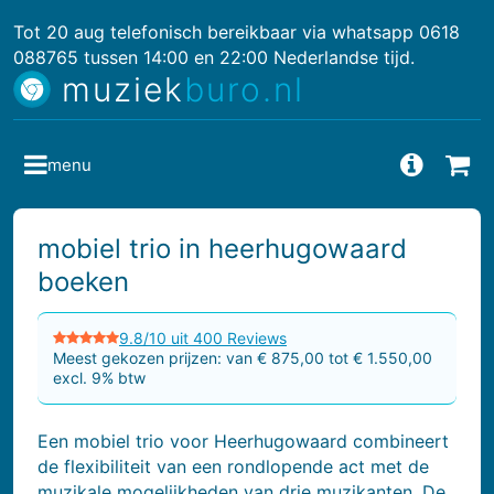
Tot 20 aug telefonisch bereikbaar via whatsapp 0618
088765 tussen 14:00 en 22:00 Nederlandse tijd.
muziek
buro.nl
menu
Vragen
Bes
mobiel trio in heerhugowaard
boeken
9.8/10 uit 400 Reviews
Meest gekozen prijzen: van € 875,00 tot € 1.550,00
excl. 9% btw
Een mobiel trio voor Heerhugowaard combineert
de flexibiliteit van een rondlopende act met de
muzikale mogelijkheden van drie muzikanten. De