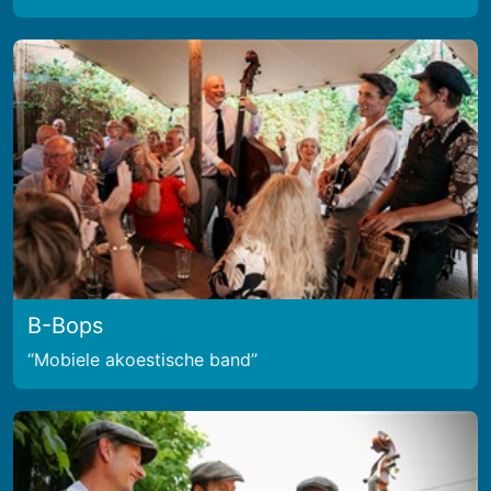
B-Bops
Mobiele akoestische band