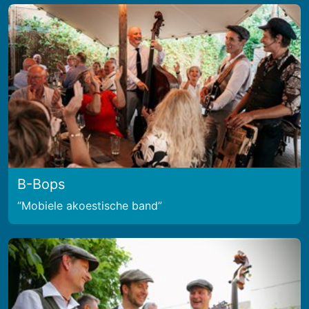
B-Bops
Mobiele akoestische band