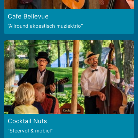
Cafe Bellevue
Allround akoestisch muziektrio
Cocktail Nuts
Sfeervol & mobiel