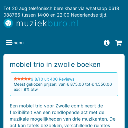
Tot 20 aug telefonisch bereikbaar via whatsapp 0618
088765 tussen 14:00 en 22:00 Nederlandse tijd.
muziek
buro.nl
menu
Vragen
Bes
mobiel trio in zwolle boeken
9.8/10 uit 400 Reviews
Meest gekozen prijzen: van € 875,00 tot € 1.550,00
excl. 9% btw
Een mobiel trio voor Zwolle combineert de
flexibiliteit van een rondlopende act met de
muzikale mogelijkheden van drie muzikanten. De
act kan tafels bezoeken, verschillende ruimtes