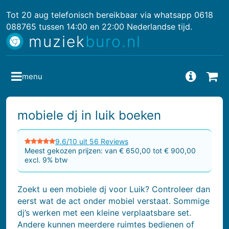
Tot 20 aug telefonisch bereikbaar via whatsapp 0618
088765 tussen 14:00 en 22:00 Nederlandse tijd.
muziek
buro.nl
menu
Vragen
Bes
mobiele dj in luik boeken
9.6/10 uit 56 Reviews
Meest gekozen prijzen: van € 650,00 tot € 900,00
excl. 9% btw
Zoekt u een mobiele dj voor Luik? Controleer dan
eerst wat de act onder mobiel verstaat. Sommige
dj’s werken met een kleine verplaatsbare set.
Andere kunnen meerdere ruimtes bedienen of