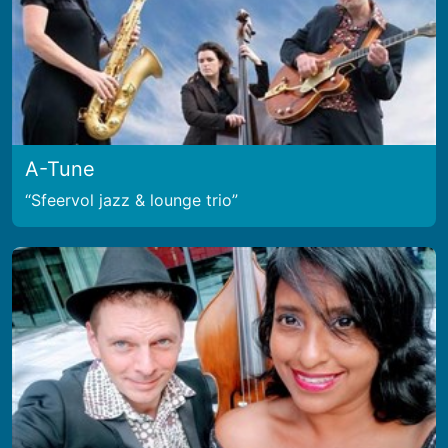
A-Tune
Sfeervol jazz & lounge trio