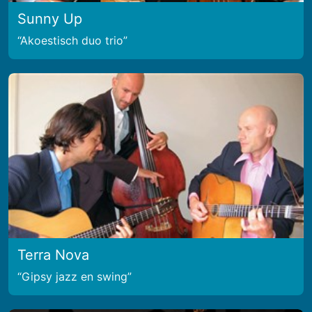
Sunny Up
Akoestisch duo trio
Terra Nova
Gipsy jazz en swing