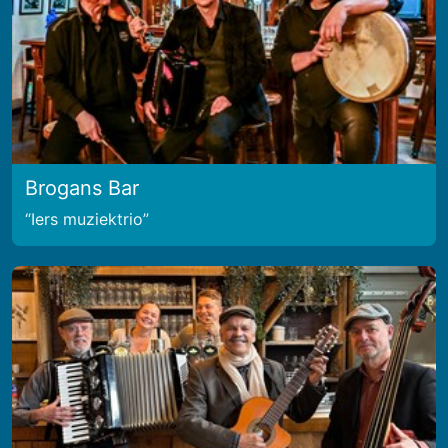
Brogans Bar
Iers muziektrio