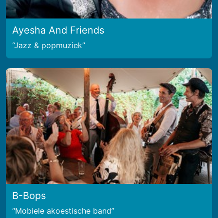
Ayesha And Friends
Jazz & popmuziek
B-Bops
Mobiele akoestische band