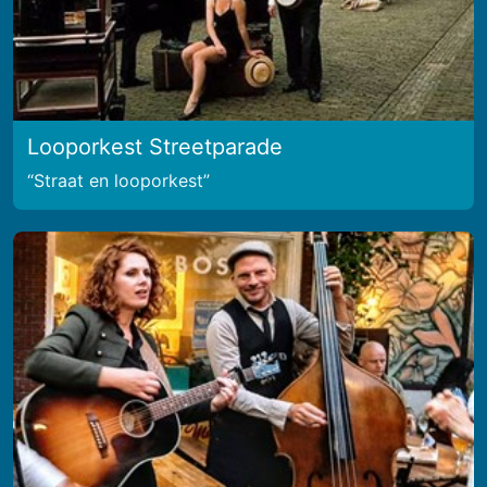
Looporkest Streetparade
Straat en looporkest