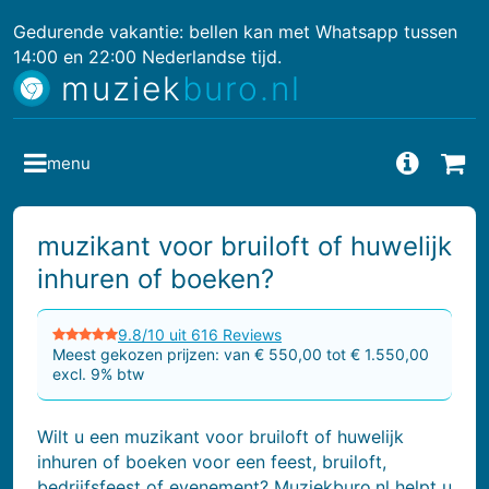
Gedurende vakantie: bellen kan met Whatsapp tussen
14:00 en 22:00 Nederlandse tijd.
muziek
buro.nl
menu
Vragen
Bes
muzikant voor bruiloft of huwelijk
inhuren of boeken?
9.8/10 uit 616 Reviews
Meest gekozen prijzen: van € 550,00 tot € 1.550,00
excl. 9% btw
Wilt u een muzikant voor bruiloft of huwelijk
inhuren of boeken voor een feest, bruiloft,
bedrijfsfeest of evenement? Muziekburo.nl helpt u