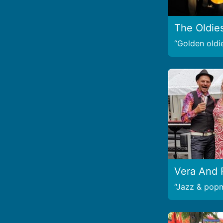
The Oldie
Golden oldi
Vera And 
Jazz & pop