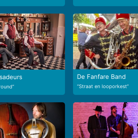
De Fanfare Band
sadeurs
Straat en looporkest
lround