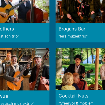
rothers
Brogans Bar
tisch trio
Iers muziektrio
Cocktail Nuts
evue
Sfeervol & mobiel
estisch muziektrio