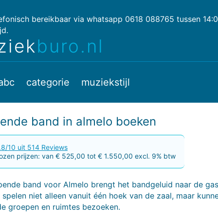
lefonisch bereikbaar via whatsapp 0618 088765 tussen 14:
jd.
ziek
buro.nl
abc
categorie
muziekstijl
ende band in almelo boeken
.8/10 uit 514 Reviews
zen prijzen: van € 525,00 tot € 1.550,00 excl. 9% btw
pende band voor Almelo brengt het bandgeluid naar de gas
spelen niet alleen vanuit één hoek van de zaal, maar kunn
nde groepen en ruimtes bezoeken.