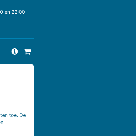
00 en 22:00
Vragen en antwoorden bekijken
Beschikbaarheid aanvragen
ten toe. De
en