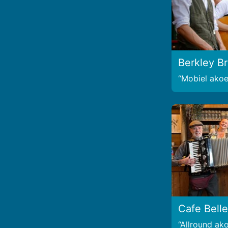
Berkley B
Mobiel akoes
Cafe Bell
Allround ako