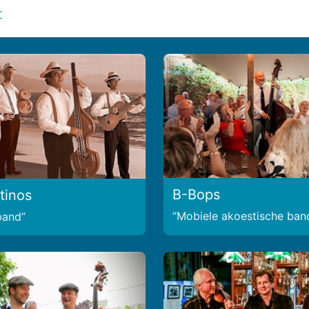
r
B-Bops
tinos
Mobiele akoestische ban
 band