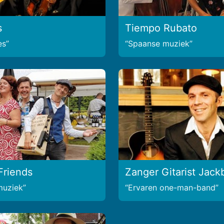
s
Tiempo Rubato
es
Spaanse muziek
Friends
Zanger Gitarist Jack
muziek
Ervaren one-man-band