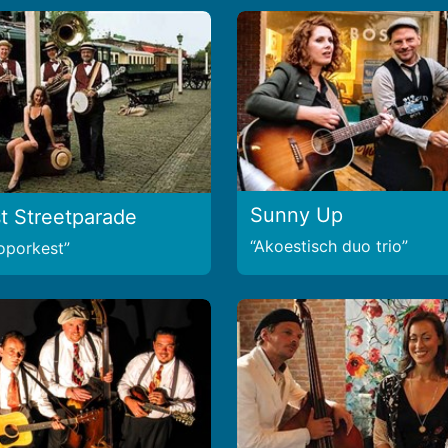
Sunny Up
t Streetparade
Akoestisch duo trio
ooporkest