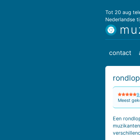
Tot 20 aug te
Nederlandse ti
mu
contact
rondlop
9
Meest geko
Een rondlo
muzikanten 
verschille