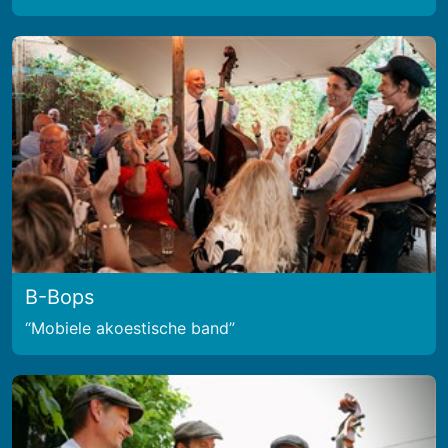
B-Bops
Mobiele akoestische band