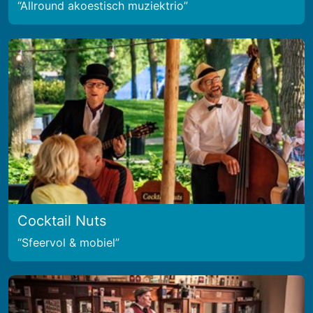
Allround akoestisch muziektrio
Cocktail Nuts
Sfeervol & mobiel