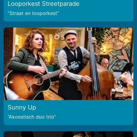
Looporkest Streetparade
Straat en looporkest
Sunny Up
Akoestisch duo trio