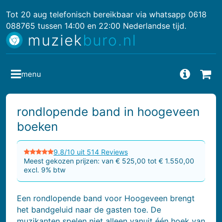
Tot 20 aug telefonisch bereikbaar via whatsapp 0618
088765 tussen 14:00 en 22:00 Nederlandse tijd.
muziek
buro.nl
menu
Vragen
Bes
rondlopende band in hoogeveen
boeken
9.8/10 uit 514 Reviews
Meest gekozen prijzen: van € 525,00 tot € 1.550,00
excl. 9% btw
Een rondlopende band voor Hoogeveen brengt
het bandgeluid naar de gasten toe. De
muzikanten spelen niet alleen vanuit één hoek van