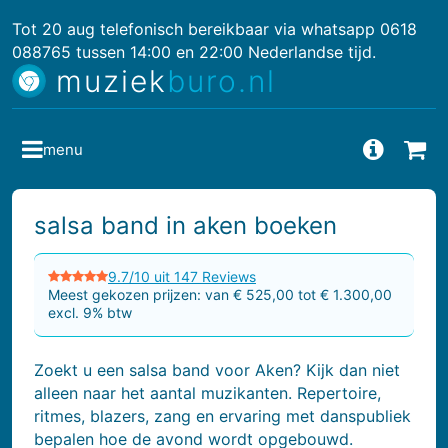
Tot 20 aug telefonisch bereikbaar via whatsapp 0618
088765 tussen 14:00 en 22:00 Nederlandse tijd.
muziek
buro.nl
menu
Vragen
Bes
salsa band in aken boeken
9.7/10 uit 147 Reviews
Meest gekozen prijzen: van € 525,00 tot € 1.300,00
excl. 9% btw
Zoekt u een salsa band voor Aken? Kijk dan niet
alleen naar het aantal muzikanten. Repertoire,
ritmes, blazers, zang en ervaring met danspubliek
bepalen hoe de avond wordt opgebouwd.