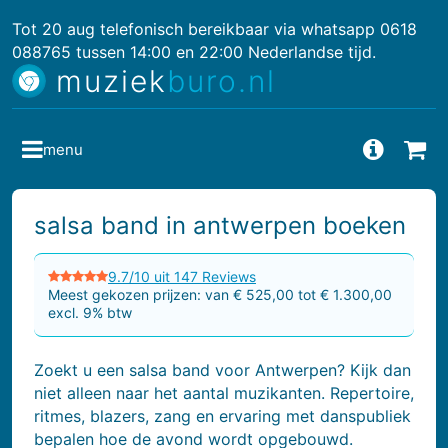
Tot 20 aug telefonisch bereikbaar via whatsapp 0618
088765 tussen 14:00 en 22:00 Nederlandse tijd.
muziek
buro.nl
menu
Vragen
Bes
salsa band in antwerpen boeken
9.7/10 uit 147 Reviews
Meest gekozen prijzen: van € 525,00 tot € 1.300,00
excl. 9% btw
Zoekt u een salsa band voor Antwerpen? Kijk dan
niet alleen naar het aantal muzikanten. Repertoire,
ritmes, blazers, zang en ervaring met danspubliek
bepalen hoe de avond wordt opgebouwd.