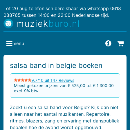
Tot 20 aug telefonisch bereikbaar via whatsapp 0618
088765 tussen 14:00 en 22:00 Nederlandse tijd.
muziek
buro.nl
menu
Vragen
Bes
salsa band in belgie boeken
9.7/10 uit 147 Reviews
Meest gekozen prijzen: van € 525,00 tot € 1.300,00
excl. 9% btw
Zoekt u een salsa band voor Belgie? Kijk dan niet
alleen naar het aantal muzikanten. Repertoire,
ritmes, blazers, zang en ervaring met danspubliek
bepalen hoe de avond wordt opgebouwd.