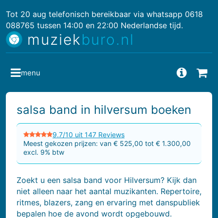
Tot 20 aug telefonisch bereikbaar via whatsapp 0618
088765 tussen 14:00 en 22:00 Nederlandse tijd.
muziek
buro.nl
menu
Vragen
Bes
salsa band in hilversum boeken
9.7/10 uit 147 Reviews
Meest gekozen prijzen: van € 525,00 tot € 1.300,00
excl. 9% btw
Zoekt u een salsa band voor Hilversum? Kijk dan
niet alleen naar het aantal muzikanten. Repertoire,
ritmes, blazers, zang en ervaring met danspubliek
bepalen hoe de avond wordt opgebouwd.