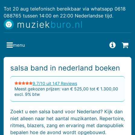
Tot 20 aug telefonisch bereikbaar via whatsapp 0618
088765 tussen 14:00 en 22:00 Nederlandse tijd.
muziek
buro.nl
menu
Vragen
Bes
salsa band in nederland boeken
9.7/10 uit 147 Reviews
Meest gekozen prijzen: van € 525,00 tot € 1.300,00
excl. 9% btw
Zoekt u een salsa band voor Nederland? Kijk dan
niet alleen naar het aantal muzikanten. Repertoire,
ritmes, blazers, zang en ervaring met danspubliek
bepalen hoe de avond wordt opgebouwd.