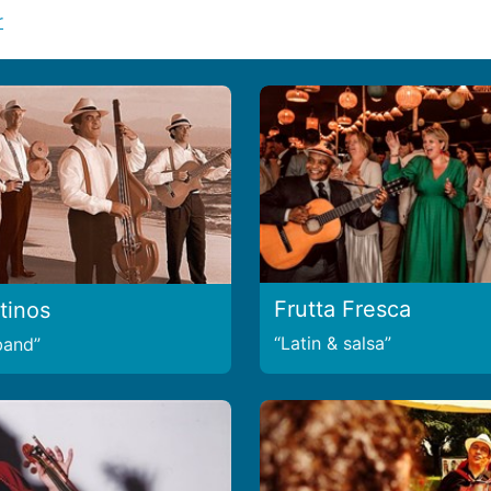
r
Frutta Fresca
tinos
Latin & salsa
 band