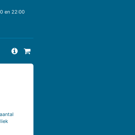
00 en 22:00
Vragen en antwoorden bekijken
Beschikbaarheid aanvragen
aantal
liek