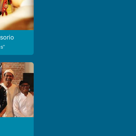
sorio
cs