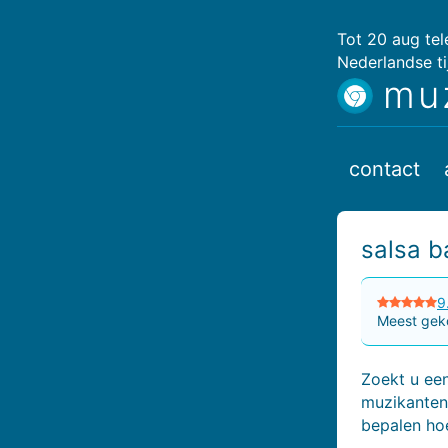
Tot 20 aug te
Nederlandse ti
mu
contact
salsa b
9
Meest geko
Zoekt u een
muzikanten.
bepalen ho