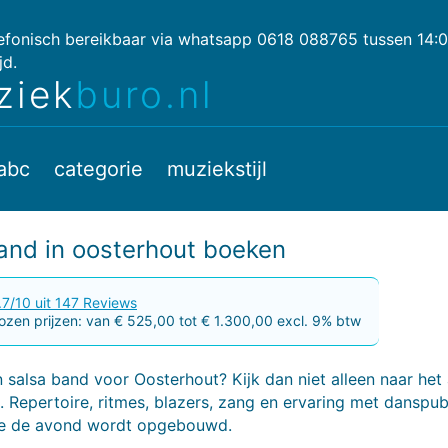
lefonisch bereikbaar via whatsapp 0618 088765 tussen 14:
jd.
ziek
buro.nl
abc
categorie
muziekstijl
and in oosterhout boeken
.7/10 uit 147 Reviews
zen prijzen: van € 525,00 tot € 1.300,00 excl. 9% btw
 salsa band voor Oosterhout? Kijk dan niet alleen naar het 
 Repertoire, ritmes, blazers, zang en ervaring met danspub
e de avond wordt opgebouwd.