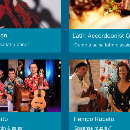
een
Latin Accordeonist O
sa latin band
Cumbia salsa latin classi
ito
Tiempo Rubato
tin & salsa
Spaanse muziek