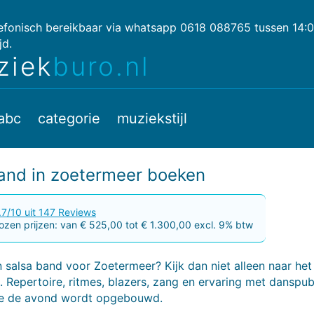
lefonisch bereikbaar via whatsapp 0618 088765 tussen 14:
jd.
ziek
buro.nl
abc
categorie
muziekstijl
and in zoetermeer boeken
.7/10 uit 147 Reviews
zen prijzen: van € 525,00 tot € 1.300,00 excl. 9% btw
 salsa band voor Zoetermeer? Kijk dan niet alleen naar het
 Repertoire, ritmes, blazers, zang en ervaring met danspub
e de avond wordt opgebouwd.