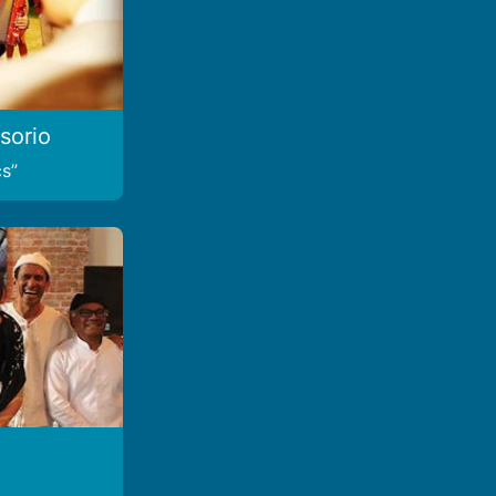
sorio
cs