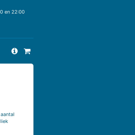
00 en 22:00
Vragen en antwoorden bekijken
Beschikbaarheid aanvragen
 aantal
liek