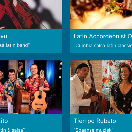
een
Latin Accordeonist O
sa latin band
Cumbia salsa latin classi
ito
Tiempo Rubato
tin & salsa
Spaanse muziek