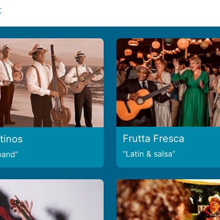
r
Frutta Fresca
tinos
Latin & salsa
 band