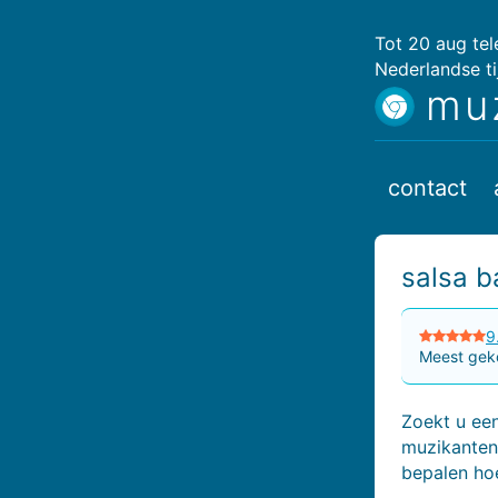
Tot 20 aug te
Nederlandse ti
mu
contact
salsa b
9
Meest geko
Zoekt u een
muzikanten.
bepalen ho