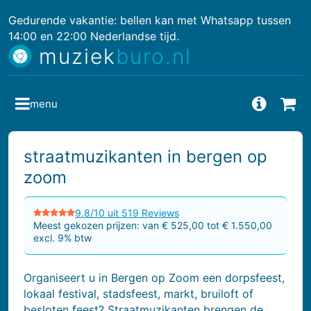
Gedurende vakantie: bellen kan met Whatsapp tussen
14:00 en 22:00 Nederlandse tijd.
muziek
buro.nl
menu
Vragen
Bes
straatmuzikanten in bergen op
zoom
9.8/10 uit 519 Reviews
Meest gekozen prijzen: van € 525,00 tot € 1.550,00
excl. 9% btw
Organiseert u in Bergen op Zoom een dorpsfeest,
lokaal festival, stadsfeest, markt, bruiloft of
besloten feest? Straatmuzikanten brengen de