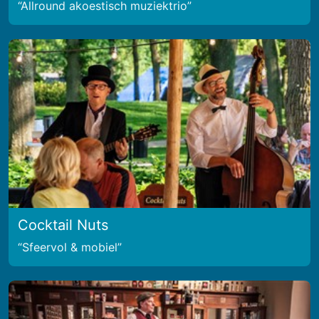
Allround akoestisch muziektrio
Cocktail Nuts
Sfeervol & mobiel