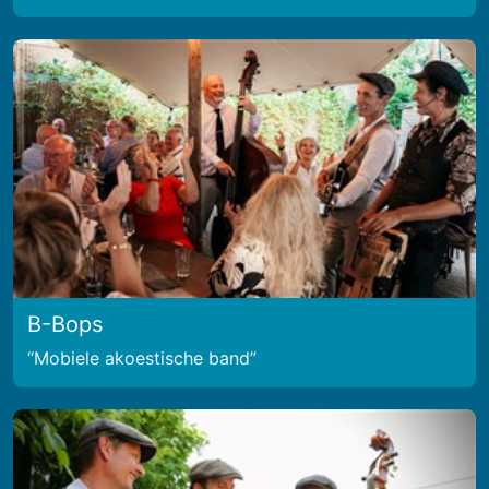
B-Bops
Mobiele akoestische band