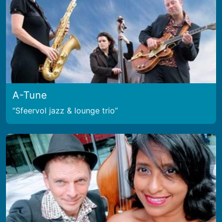
A-Tune
Sfeervol jazz & lounge trio