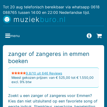
Tot 20 aug telefonisch bereikbaar via whatsapp 0618
088765 tussen 14:00 en 22:00 Nederlandse tijd.
muziek
buro.nl
menu
Vragen
Bes
zanger of zangeres in emmen
boeken
9.8/10 uit 646 Reviews
Meest gekozen prijzen: van € 525,00 tot € 1.550,00
excl. 9% btw
Zoekt u een zanger of zangeres voor Emmen?
Kies dan niet uitsluitend op een favoriete song of
eerste indruk. Stemkleur, repertoire, begeleiding