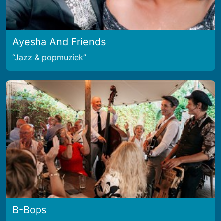
Ayesha And Friends
Jazz & popmuziek
B-Bops