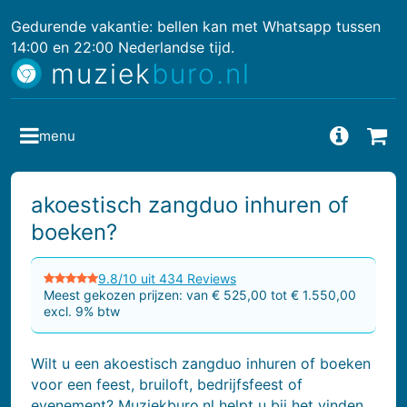
Gedurende vakantie: bellen kan met Whatsapp tussen
14:00 en 22:00 Nederlandse tijd.
muziek
buro.nl
menu
Vragen
Bes
akoestisch zangduo inhuren of
boeken?
9.8/10 uit 434 Reviews
Meest gekozen prijzen: van € 525,00 tot € 1.550,00
excl. 9% btw
Wilt u een akoestisch zangduo inhuren of boeken
voor een feest, bruiloft, bedrijfsfeest of
evenement? Muziekburo.nl helpt u bij het vinden