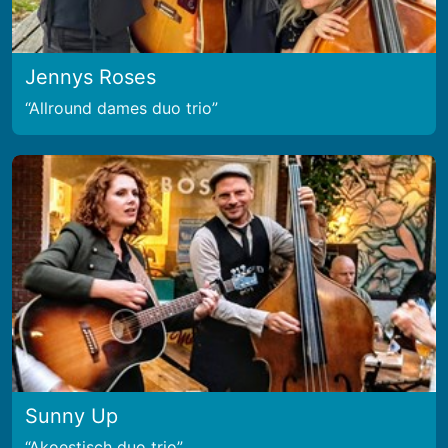
Jennys Roses
Allround dames duo trio
Sunny Up
Akoestisch duo trio