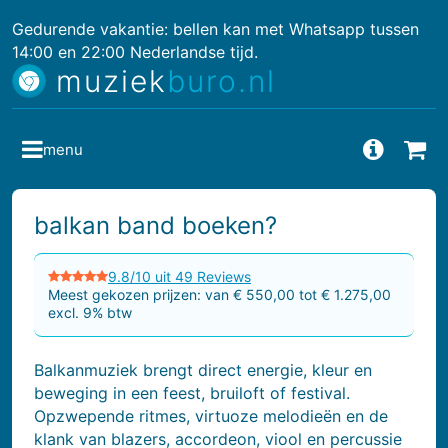
Gedurende vakantie: bellen kan met Whatsapp tussen
14:00 en 22:00 Nederlandse tijd.
muziek
buro.nl
menu
Vragen
Bes
balkan band boeken?
9.8/10 uit 49 Reviews
Meest gekozen prijzen: van € 550,00 tot € 1.275,00
excl. 9% btw
Balkanmuziek brengt direct energie, kleur en
beweging in een feest, bruiloft of festival.
Opzwepende ritmes, virtuoze melodieën en de
klank van blazers, accordeon, viool en percussie