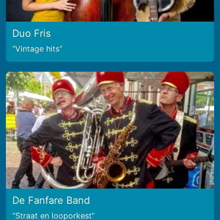
Duo Fris
Vintage hits
De Fanfare Band
Straat en looporkest