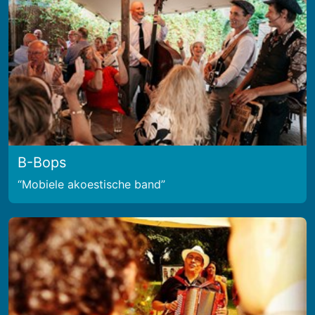
B-Bops
Mobiele akoestische band