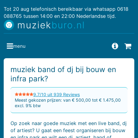
Tot 20 aug telefonisch bereikbaar via whatsapp 0618
088765 tussen 14:00 en 22:00 Nederlandse tijd.
muziek
buro.nl
menu
Vragen
Bes
muziek band of dj bij bouw en
infra park?
9.7/10 uit 939 Reviews
Meest gekozen prijzen: van € 500,00 tot € 1.475,00
excl. 9% btw
Op zoek naar goede muziek met een live band, dj
of artiest? U gaat een feest organiseren bij bouw
en infra park en wilt een dj, artiest, band of