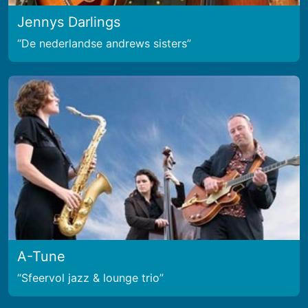
Jennys Darlings
De nederlandse andrews sisters
A-Tune
Sfeervol jazz & lounge trio