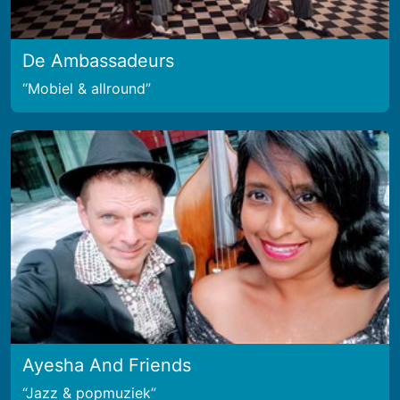
De Ambassadeurs
Mobiel & allround
Ayesha And Friends
Jazz & popmuziek