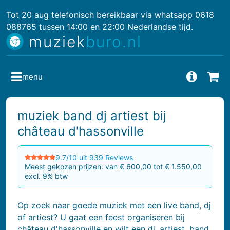
Tot 20 aug telefonisch bereikbaar via whatsapp 0618
088765 tussen 14:00 en 22:00 Nederlandse tijd.
muziek
buro.nl
menu
Vragen
Bes
muziek band dj artiest bij
château d'hassonville
9.7/10 uit 939 Reviews
Meest gekozen prijzen: van € 600,00 tot € 1.550,00
excl. 9% btw
Op zoek naar goede muziek met een live band, dj
of artiest? U gaat een feest organiseren bij
château d'hassonville en wilt een dj, artiest, band