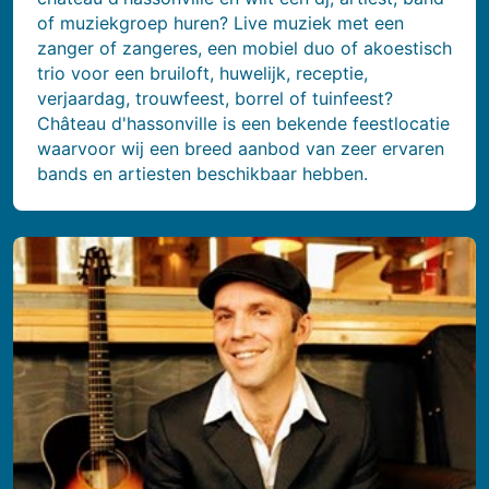
of muziekgroep huren? Live muziek met een
zanger of zangeres, een mobiel duo of akoestisch
trio voor een bruiloft, huwelijk, receptie,
verjaardag, trouwfeest, borrel of tuinfeest?
Château d'hassonville is een bekende feestlocatie
waarvoor wij een breed aanbod van zeer ervaren
bands en artiesten beschikbaar hebben.