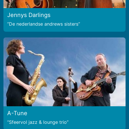
Jennys Darlings
De nederlandse andrews sisters
A-Tune
Sfeervol jazz & lounge trio