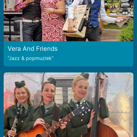
Vera And Friends
Jazz & popmuziek