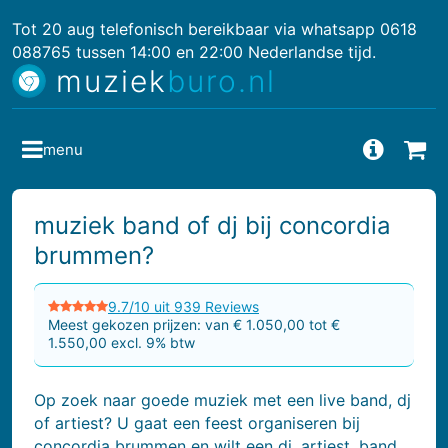
Tot 20 aug telefonisch bereikbaar via whatsapp 0618
088765 tussen 14:00 en 22:00 Nederlandse tijd.
muziek
buro.nl
menu
Vragen
Bes
muziek band of dj bij concordia
brummen?
9.7/10 uit 939 Reviews
Meest gekozen prijzen: van € 1.050,00 tot €
1.550,00 excl. 9% btw
Op zoek naar goede muziek met een live band, dj
of artiest? U gaat een feest organiseren bij
concordia brummen en wilt een dj, artiest, band