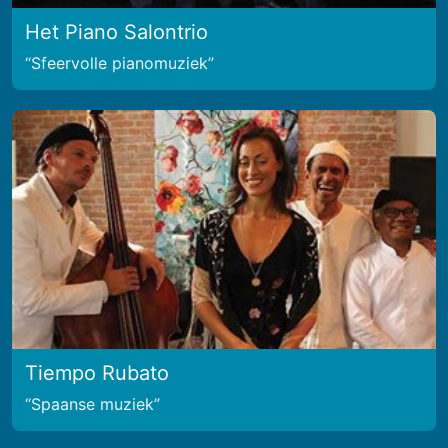
Het Piano Salontrio
Sfeervolle pianomuziek
Tiempo Rubato
Spaanse muziek