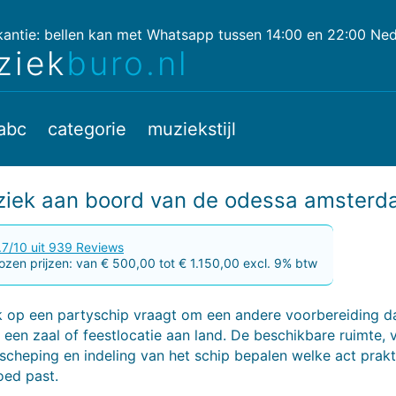
ntie: bellen kan met Whatsapp tussen 14:00 en 22:00 Nede
ziek
buro.nl
abc
categorie
muziekstijl
uziek aan boord van de odessa amster
.7/10 uit 939 Reviews
zen prijzen: van € 500,00 tot € 1.150,00 excl. 9% btw
k op een partyschip vraagt om een andere voorbereiding d
 een zaal of feestlocatie aan land. De beschikbare ruimte, 
nscheping en indeling van het schip bepalen welke act prakt
oed past.