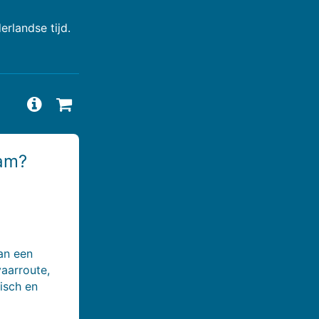
rlandse tijd.
Vragen en antwoorden bekijken
Beschikbaarheid aanvragen
dam?
an een
vaarroute,
isch en