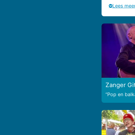
Lees mee
Zanger Git
Pop en bal