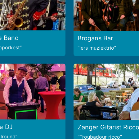
e Band
Brogans Bar
ooporkest
Iers muziektrio
e DJ
Zanger Gitarist Ricc
llround
Troubadour ricco