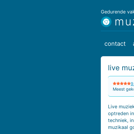
Gedurende vaka
mu
contact
live m
9
Meest geko
Live muzie
optreden in
techniek, i
muzikaal g