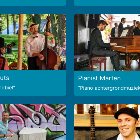
uts
Pianist Marten
mobiel
Piano achtergrondmuzie