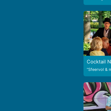
Cocktail N
Sfeervol & 