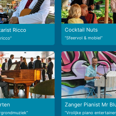
Cocktail Nuts
arist Ricco
Sfeervol & mobiel
ricco
rten
Zanger Pianist Mr Bl
ergrondmuziek
Vrolijke piano entertainer