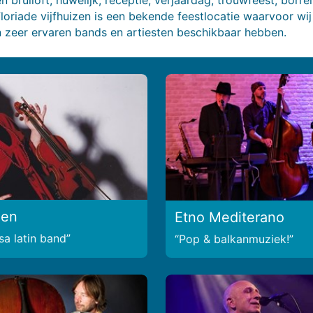
Floriade vijfhuizen is een bekende feestlocatie waarvoor wi
 zeer ervaren bands en artiesten beschikbaar hebben.
een
Etno Mediterano
sa latin band
Pop & balkanmuziek!