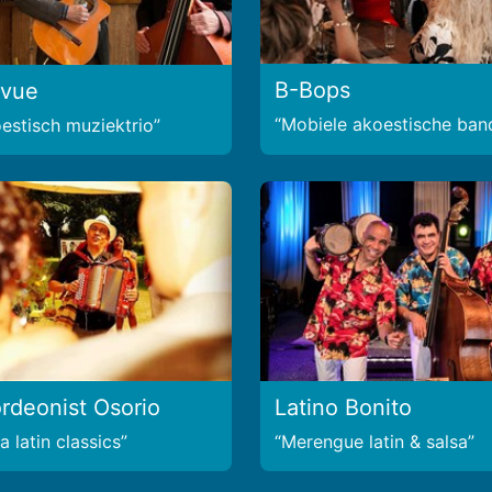
B-Bops
evue
Mobiele akoestische ban
estisch muziektrio
rdeonist Osorio
Latino Bonito
 latin classics
Merengue latin & salsa