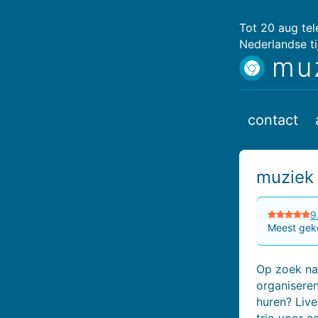
Tot 20 aug te
Nederlandse ti
mu
contact
muziek 
9
Meest geko
Op zoek naa
organiseren
huren? Liv
trio voor ee