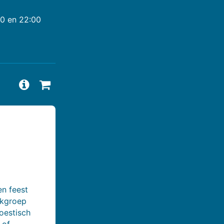
00 en 22:00
Vragen en antwoorden bekijken
Beschikbaarheid aanvragen
en feest
iekgroep
oestisch
 of