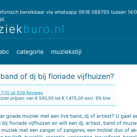
lefonisch bereikbaar via whatsapp 0618 088765 tussen 14:
jd.
ziek
buro.nl
abc
categorie
muziekstijl
band of dj bij floriade vijfhuizen?
.7/10 uit 939 Reviews
zen prijzen: van € 500,00 tot € 1.475,00 excl. 9% btw
r goede muziek met een live band, dj of artiest? U gaat e
 bij floriade vijfhuizen en wilt een dj, artiest, band of muz
e muziek met een zanger of zangeres, een mobiel duo of ak
n bruiloft, huwelijk, receptie, verjaardag, trouwfeest, borrel