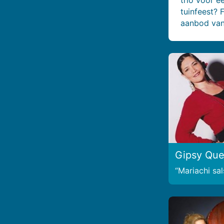
tuinfeest? 
aanbod van
Gipsy Qu
Mariachi sal