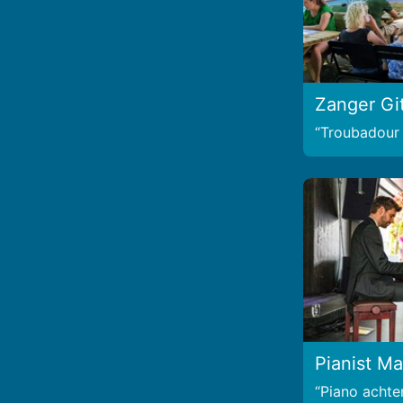
Zanger Git
Troubadour 
Pianist Ma
Piano acht