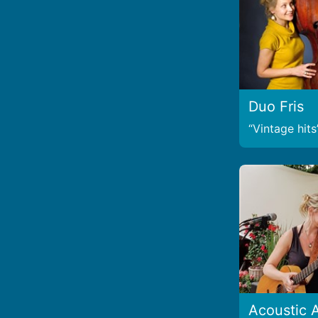
Duo Fris
Vintage hits
Acoustic 