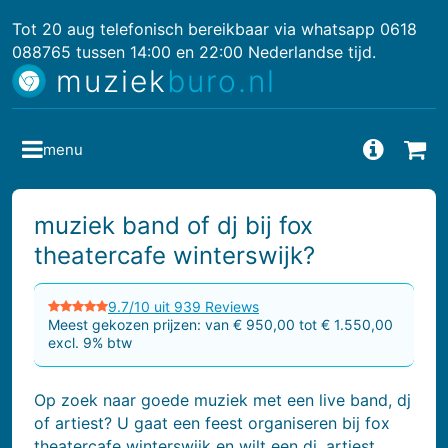
Tot 20 aug telefonisch bereikbaar via whatsapp 0618
088765 tussen 14:00 en 22:00 Nederlandse tijd.
muziek
buro.nl
menu
Vragen
Bes
muziek band of dj bij fox
theatercafe winterswijk?
9.7/10 uit 939 Reviews
Meest gekozen prijzen: van € 950,00 tot € 1.550,00
excl. 9% btw
Op zoek naar goede muziek met een live band, dj
of artiest? U gaat een feest organiseren bij fox
theatercafe winterswijk en wilt een dj, artiest,