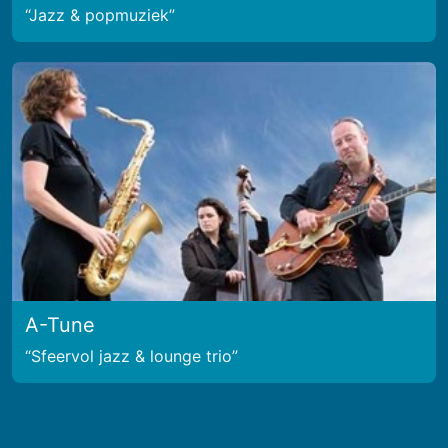
Jazz & popmuziek
A-Tune
Sfeervol jazz & lounge trio