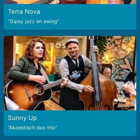
Terra Nova
Gipsy jazz en swing
Sunny Up
Akoestisch duo trio