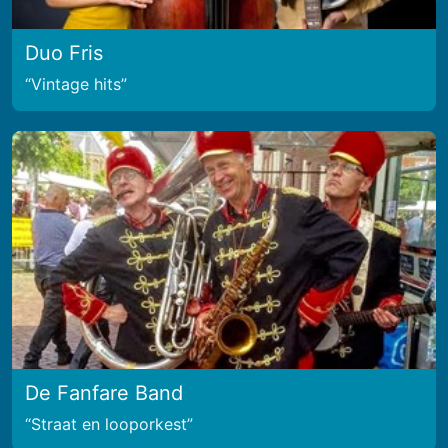
Duo Fris
Vintage hits
De Fanfare Band
Straat en looporkest