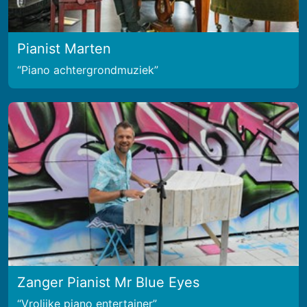
Pianist Marten
Piano achtergrondmuziek
Zanger Pianist Mr Blue Eyes
Vrolijke piano entertainer