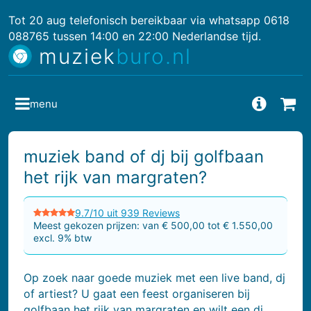
Tot 20 aug telefonisch bereikbaar via whatsapp 0618
088765 tussen 14:00 en 22:00 Nederlandse tijd.
muziek
buro.nl
menu
Vragen
Bes
muziek band of dj bij golfbaan
het rijk van margraten?
9.7/10 uit 939 Reviews
Meest gekozen prijzen: van € 500,00 tot € 1.550,00
excl. 9% btw
Op zoek naar goede muziek met een live band, dj
of artiest? U gaat een feest organiseren bij
golfbaan het rijk van margraten en wilt een dj,