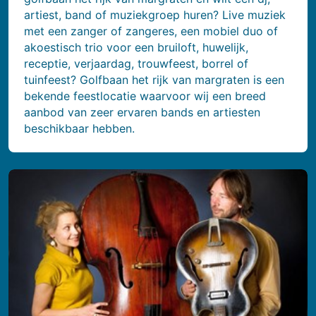
artiest, band of muziekgroep huren? Live muziek
met een zanger of zangeres, een mobiel duo of
akoestisch trio voor een bruiloft, huwelijk,
receptie, verjaardag, trouwfeest, borrel of
tuinfeest? Golfbaan het rijk van margraten is een
bekende feestlocatie waarvoor wij een breed
aanbod van zeer ervaren bands en artiesten
beschikbaar hebben.