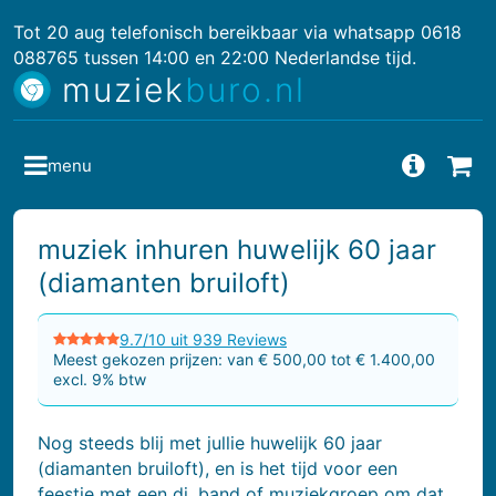
Tot 20 aug telefonisch bereikbaar via whatsapp 0618
088765 tussen 14:00 en 22:00 Nederlandse tijd.
muziek
buro.nl
menu
Vragen
Bes
muziek inhuren huwelijk 60 jaar
(diamanten bruiloft)
9.7/10 uit 939 Reviews
Meest gekozen prijzen: van € 500,00 tot € 1.400,00
excl. 9% btw
Nog steeds blij met jullie huwelijk 60 jaar
(diamanten bruiloft), en is het tijd voor een
feestje met een dj, band of muziekgroep om dat