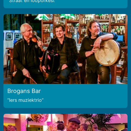
Straat en looporkest
Brogans Bar
Iers muziektrio